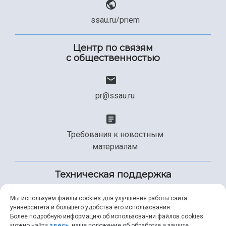
ssau.ru/priem
Центр по связям
с общественностью
pr@ssau.ru
Требования к новостным
материалам
Техническая поддержка
Мы используем файлы cookies для улучшения работы сайта
университета и большего удобства его использования.
+7 (846) 267-49-99
Более подробную информацию об использовании файлов cookies
можно найти
здесь
, наше положение об обработке и защите