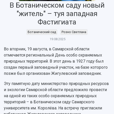
В Ботаническом саду новый
"житель" – туя западная
Фастигиата
НАЗАД
Ботанический сад
Розно Светлана
Об университете
Новости
Образование
Научно-исследовательская деятельность
19.08.2025
История
Главные новости
Почему я выбираю Самарский университет?
Основные научные направления
Во вторник, 19 августа, в Самарской области
Ключевые факты
Бортжурнал
Абитуриенту
Научные школы и ведущие научные коллектив
отмечается региональный День особо охраняемых
Рейтинги
Объявления
Бакалавриат и специалитет
Диссертационные советы
природных территорий. В этот день в 1927 году был
События
Магистратура
Подготовка научных кадров
Руководство
создан первый заповедный участок, на базе которого
Аспирантура
Конкурс на замещение должностей научных
СМИ об университете
Наблюдательный совет
позже был организован Жигулевский заповедник.
Формы обучения
работников
Попечительский совет
Учебные планы
Научно-технический совет
Пресс-центр
Эту памятную дату министерство природных ресурсов
Ученый совет
Дополнительное образование
Научные проекты и темы
и экологии Самарской области предложило провести
Газета "Полет"
Ректорат
Институты и факультеты
на одной из таких особо охраняемых природных
Газета "Самарский университет"
Кадровый резерв
Аспирантура и докторантура
территорий – в Ботаническом саду Самарского
Мы в соцсетях
Образовательные программы
университета им. Королёва. На встречу пригласили
Персоналии
Справочные материалы