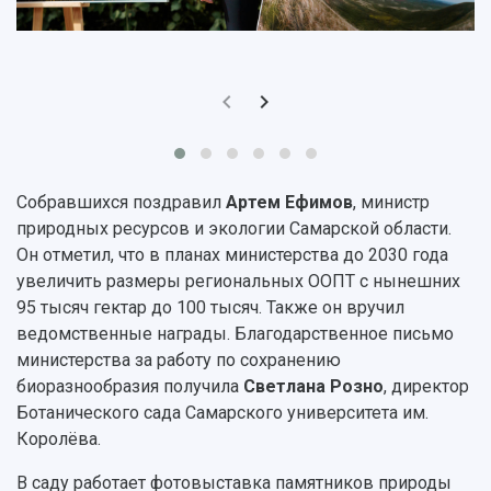
3D-тур по университету
Публикации и издания
Музеи
Отчеты о проведенных конференциях
Учебный аэродром
Центр истории авиационных двигателей
Ботанический сад
Умный дом бабочек
Международный межвузовский кампус
Собравшихся поздравил
Артем Ефимов
, министр
Сведения об образовательной организации
природных ресурсов и экологии Самарской области.
Он отметил, что в планах министерства до 2030 года
Официальные документы
увеличить размеры региональных ООПТ с нынешних
95 тысяч гектар до 100 тысяч. Также он вручил
ведомственные награды. Благодарственное письмо
министерства за работу по сохранению
биоразнообразия получила
Светлана Розно
, директор
Ботанического сада Самарского университета им.
Королёва.
В саду работает фотовыставка памятников природы