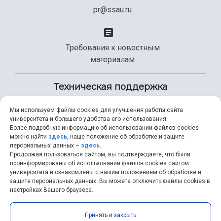
pr@ssau.ru
Требования к новостным
материалам
Техническая поддержка
Мы используем файлы cookies для улучшения работы сайта
университета и большего удобства его использования.
+7 (846) 267-49-99
Более подробную информацию об использовании файлов cookies
можно найти
здесь
, наше положение об обработке и защите
персональных данных –
здесь
.
Продолжая пользоваться сайтом, вы подтверждаете, что были
help@ssau.ru
проинформированы об использовании файлов cookies сайтом
университета и ознакомлены с нашим положением об обработке и
защите персональных данных. Вы можете отключить файлы cookies в
настройках Вашего браузера.
Самарский университет © 2026 |
ssau.ru
|
ssau@ssau.ru
|
Принять и закрыть