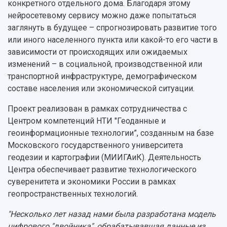
конкретного отдельного дома. Благодаря этому
Конкурсы научных проектов и грантов
Архив
нейросетевому сервису можно даже попытаться
Областной конкурс "Молодой учёный"
Библиотека
заглянуть в будущее – спрогнозировать развитие того
Фирменный стиль
Отчеты о научно-исследовательской
или иного населенного пункта или какой-то его части в
Видеолекции
деятельности
Устойчивое развитие
зависимости от происходящих или ожидаемых
Журналы Самарского университета
Противодействие COVID-19
изменений – в социальной, производственной или
Научные конференции
Кампус
транспортной инфраструктуре, демографическом
Патенты
составе населения или экономической ситуации.
3D-тур по университету
Публикации и издания
Музеи
Отчеты о проведенных конференциях
Проект реализован в рамках сотрудничества с
Учебный аэродром
Центром компетенций НТИ "Геоданные и
Центр истории авиационных двигателей
геоинформационные технологии”, созданным на базе
Ботанический сад
Московского государственного университета
Умный дом бабочек
геодезии и картографии (МИИГАиК). Деятельность
Международный межвузовский кампус
Центра обеспечивает развитие технологического
Сведения об образовательной организации
суверенитета и экономики России в рамках
геопространственных технологий.
Официальные документы
"Несколько лет назад нами была разработана модель
цифрового "двойника", обрабатывавшая данные из