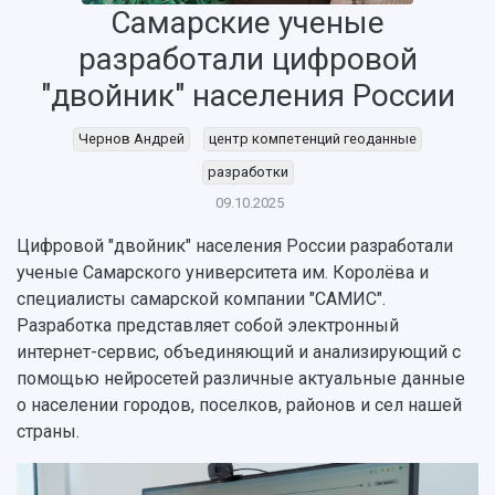
Самарские ученые
разработали цифровой
"двойник" населения России
Чернов Андрей
центр компетенций геоданные
разработки
09.10.2025
Цифровой "двойник" населения России разработали
ученые Самарского университета им. Королёва и
НАЗАД
специалисты самарской компании "САМИС".
Разработка представляет собой электронный
Об университете
Новости
Образование
Научно-исследовательская деятельность
интернет-сервис, объединяющий и анализирующий с
История
Главные новости
Почему я выбираю Самарский университет?
Основные научные направления
помощью нейросетей различные актуальные данные
Ключевые факты
Бортжурнал
Абитуриенту
Научные школы и ведущие научные коллектив
о населении городов, поселков, районов и сел нашей
Рейтинги
Объявления
Бакалавриат и специалитет
Диссертационные советы
страны.
События
Магистратура
Подготовка научных кадров
Руководство
Аспирантура
Конкурс на замещение должностей научных
СМИ об университете
Наблюдательный совет