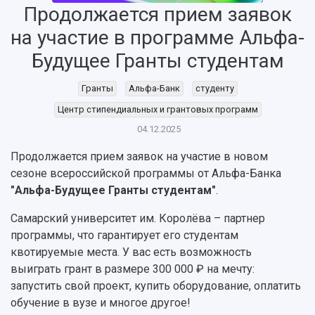
Продолжается прием заявок
НАЗАД
на участие в программе Альфа-
Об университете
Новости
Образование
Научно-исследовательская деятельность
Будущее Гранты студентам
История
Главные новости
Почему я выбираю Самарский университет?
Основные научные направления
Ключевые факты
Бортжурнал
Абитуриенту
Научные школы и ведущие научные коллектив
Гранты
Альфа-Банк
студенту
Рейтинги
Объявления
Бакалавриат и специалитет
Диссертационные советы
События
Магистратура
Подготовка научных кадров
Центр стипендиальных и грантовых программ
Руководство
Аспирантура
Конкурс на замещение должностей научных
04.12.2025
СМИ об университете
Наблюдательный совет
Формы обучения
работников
Попечительский совет
Продолжается прием заявок на участие в новом
Учебные планы
Научно-технический совет
Пресс-центр
Ученый совет
сезоне всероссийской программы от Альфа-Банка
Дополнительное образование
Научные проекты и темы
Газета "Полет"
Ректорат
"Альфа-Будущее Гранты студентам"
.
Институты и факультеты
Газета "Самарский университет"
Кадровый резерв
Аспирантура и докторантура
Самарский университет им. Королёва – партнер
Мы в соцсетях
Образовательные программы
программы, что гарантирует его студентам
Персоналии
Справочные материалы
квотируемые места. У вас есть возможность
Мультимедиа
Профессорско-преподавательский состав
Сотрудники и преподаватели
выиграть грант в размере 300 000 ₽ на мечту:
Научная инфраструктура
Расписание занятий
Заслуженные деятели
запустить свой проект, купить оборудование, оплатить
Подкасты
Научно-исследовательские подразделения
обучение в вузе и многое другое!
Структура университета
Стипендии