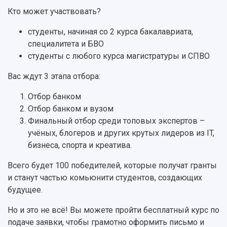
Структурная схема управления научно-
Просветительский проект "Одержимы наукой
Кто может участвовать?
Институты и факультеты
исследовательской деятельностью
Тестирование иностранных граждан на
Кафедры
Материальная база
знание русского языка, истории России и
студенты, начиная со 2 курса бакалавриата,
Научные подразделения
Подразделения научного обслуживания
основ законодательства РФ
специалитета и БВО
Отделы и службы
Организационные документы
студенты с любого курса магистратуры и СПВО
Общественные организации
Платные образовательные услуги
Результаты научно-исследовательской
Институт искусственного интеллекта
Вас ждут 3 этапа отбора:
Скидки на обучение
деятельности
Инжиниринговый центр
Научно-технические разработки
Отбор банком
Подготовительные курсы
Аграрный карбоновый полигон
Конкурсы научных проектов и грантов
Отбор банком и вузом
Архив
Областной конкурс "Молодой учёный"
Библиотека
Финальный отбор среди топовых экспертов –
Фирменный стиль
Отчеты о научно-исследовательской
учёных, блогеров и других крутых лидеров из IT,
Видеолекции
деятельности
бизнеса, спорта и креатива.
Устойчивое развитие
Журналы Самарского университета
Противодействие COVID-19
Всего будет 100 победителей, которые получат гранты
Научные конференции
Кампус
и станут частью комьюнити студентов, создающих
Патенты
3D-тур по университету
будущее.
Публикации и издания
Музеи
Отчеты о проведенных конференциях
Но и это не всё! Вы можете пройти бесплатный курс по
Учебный аэродром
подаче заявки, чтобы грамотно оформить письмо и
Центр истории авиационных двигателей