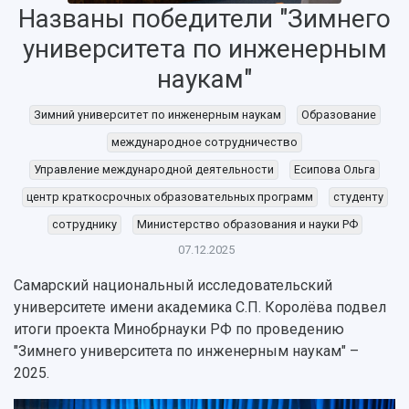
Названы победители "Зимнего
университета по инженерным
наукам"
Зимний университет по инженерным наукам
Образование
международное сотрудничество
Управление международной деятельности
Есипова Ольга
центр краткосрочных образовательных программ
студенту
сотруднику
Министерство образования и науки РФ
07.12.2025
Самарский национальный исследовательский
университете имени академика С.П. Королёва подвел
итоги проекта Минобрнауки РФ по проведению
НАЗАД
"Зимнего университета по инженерным наукам" –
Об университете
Новости
Образование
Научно-исследовательская деятельность
2025.
История
Главные новости
Почему я выбираю Самарский университет?
Основные научные направления