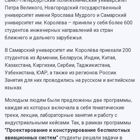
Санкт-Петербургский политехнический университет
Общественные организации
Платные образовательные услуги
Петра Великого, Новгородский государственный
Результаты научно-исследовательской
Институт искусственного интеллекта
университет имени Ярослава Мудрого и Самарский
Скидки на обучение
деятельности
Инжиниринговый центр
университет им. Королёва – приняли у себя более 600
Научно-технические разработки
Подготовительные курсы
Аграрный карбоновый полигон
студентов инженерных направлений из стран
Конкурсы научных проектов и грантов
Архив
ближнего и дальнего зарубежья.
Областной конкурс "Молодой учёный"
Библиотека
Фирменный стиль
Отчеты о научно-исследовательской
В Самарский университет им. Королёва приехали 200
Видеолекции
деятельности
студентов из Армении, Беларуси, Индии, Китая,
Устойчивое развитие
Журналы Самарского университета
Казахстана, Киргизии, Сербии, Таджикистана,
Противодействие COVID-19
Научные конференции
Узбекистана, ЮАР, а также из регионов России.
Кампус
Патенты
Занятия для них проводились на русском и английском
3D-тур по университету
Публикации и издания
языках.
Музеи
Отчеты о проведенных конференциях
Молодым людям были предложены две программы,
Учебный аэродром
каждая из которых включала в себя тематические
Центр истории авиационных двигателей
треки, лекции, лабораторные занятия и работу с
Ботанический сад
индустриальными кейсами. Так, в рамках программы
Умный дом бабочек
"Проектирование и конструирование беспилотных
Международный межвузовский кампус
авиационных систем"
студенты решали задачи в