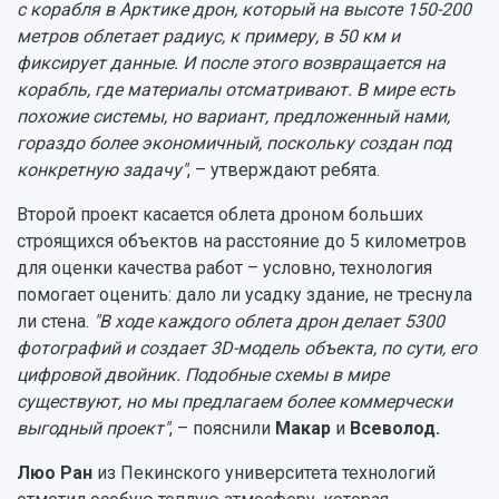
с корабля в Арктике дрон, который на высоте 150-200
метров облетает радиус, к примеру, в 50 км и
фиксирует данные. И после этого возвращается на
корабль, где материалы отсматривают. В мире есть
похожие системы, но вариант, предложенный нами,
гораздо более экономичный, поскольку создан под
конкретную задачу"
, – утверждают ребята.
Второй проект касается облета дроном больших
строящихся объектов на расстояние до 5 километров
для оценки качества работ – условно, технология
помогает оценить: дало ли усадку здание, не треснула
ли стена.
"В ходе каждого облета дрон делает 5300
фотографий и создает 3D-модель объекта, по сути, его
цифровой двойник. Подобные схемы в мире
существуют, но мы предлагаем более коммерчески
выгодный проект"
, – пояснили
Макар
и
Всеволод.
Люо Ран
из Пекинского университета технологий