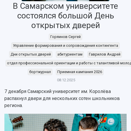
В Самарском университете
состоялся большой День
открытых дверей
Горяинов Сергей
Управление формирования и сопровождения контингента
НАЗАД
Дни открытых дверей
абитуриентам
Гаврилов Андрей
Об университете
Новости
Образование
Научно-исследовательская деятельность
отдел профессиональной ориентации и работы с талантливой мол
История
Главные новости
Почему я выбираю Самарский университет?
Основные научные направления
бортжурнал
Приемная кампания 2026
Ключевые факты
Бортжурнал
Абитуриенту
Научные школы и ведущие научные коллектив
08.12.2025
Рейтинги
Объявления
Бакалавриат и специалитет
Диссертационные советы
События
Магистратура
Подготовка научных кадров
7 декабря Самарский университет им. Королёва
Руководство
Аспирантура
Конкурс на замещение должностей научных
распахнул двери для нескольких сотен школьников
СМИ об университете
Наблюдательный совет
Формы обучения
работников
региона.
Попечительский совет
Учебные планы
Научно-технический совет
Пресс-центр
Ученый совет
Дополнительное образование
Научные проекты и темы
Газета "Полет"
Ректорат
Институты и факультеты
Газета "Самарский университет"