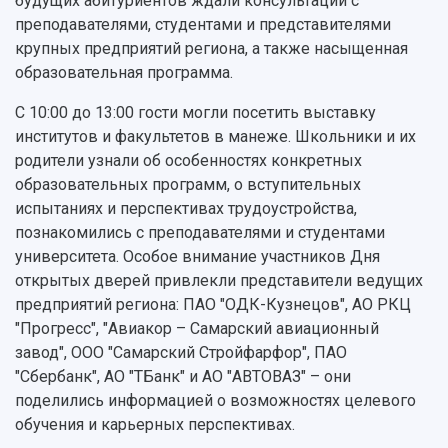
Устойчивое развитие
будущих абитуриентов ждали консультации с
Журналы Самарского университета
Противодействие COVID-19
преподавателями, студентами и представителями
Научные конференции
Кампус
крупных предприятий региона, а также насыщенная
Патенты
образовательная программа.
3D-тур по университету
Публикации и издания
Музеи
Отчеты о проведенных конференциях
С 10:00 до 13:00 гости могли посетить выставку
Учебный аэродром
институтов и факультетов в манеже. Школьники и их
Центр истории авиационных двигателей
родители узнали об особенностях конкретных
Ботанический сад
образовательных программ, о вступительных
Умный дом бабочек
испытаниях и перспективах трудоустройства,
Международный межвузовский кампус
познакомились с преподавателями и студентами
Сведения об образовательной организации
университета. Особое внимание участников Дня
открытых дверей привлекли представители ведущих
Официальные документы
предприятий региона: ПАО "ОДК-Кузнецов", АО РКЦ
"Прогресс", "Авиакор – Самарский авиационный
завод", ООО "Самарский Стройфарфор", ПАО
"Сбербанк", АО "ТБанк" и АО "АВТОВАЗ" – они
поделились информацией о возможностях целевого
обучения и карьерных перспективах.