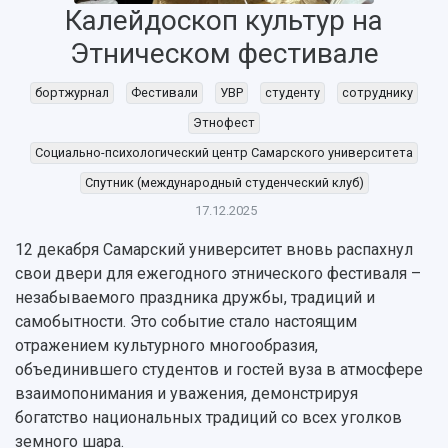
Калейдоскоп культур на
Этническом фестивале
бортжурнал
Фестивали
УВР
студенту
сотруднику
Этнофест
Социально-психологический центр Самарского университета
НАЗАД
Спутник (международный студенческий клуб)
Об университете
Новости
Образование
Научно-исследовательская деятельность
17.12.2025
История
Главные новости
Почему я выбираю Самарский университет?
Основные научные направления
12 декабря Самарский университет вновь распахнул
Ключевые факты
Бортжурнал
Абитуриенту
Научные школы и ведущие научные коллектив
свои двери для ежегодного этнического фестиваля –
Рейтинги
Объявления
Бакалавриат и специалитет
Диссертационные советы
незабываемого праздника дружбы, традиций и
События
Магистратура
Подготовка научных кадров
Руководство
самобытности. Это событие стало настоящим
Аспирантура
Конкурс на замещение должностей научных
СМИ об университете
отражением культурного многообразия,
Наблюдательный совет
Формы обучения
работников
объединившего студентов и гостей вуза в атмосфере
Попечительский совет
Учебные планы
Научно-технический совет
Пресс-центр
взаимопонимания и уважения, демонстрируя
Ученый совет
Дополнительное образование
Научные проекты и темы
Газета "Полет"
богатство национальных традиций со всех уголков
Ректорат
Институты и факультеты
Газета "Самарский университет"
земного шара.