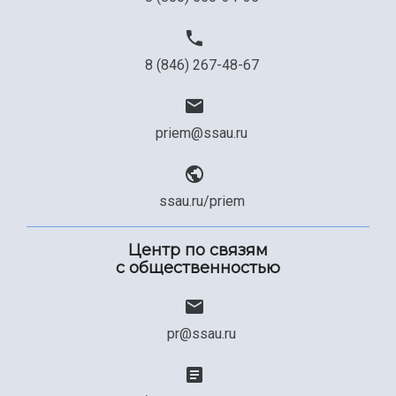
8 (846) 267-48-67
priem@ssau.ru
ssau.ru/priem
Центр по связям
с общественностью
pr@ssau.ru