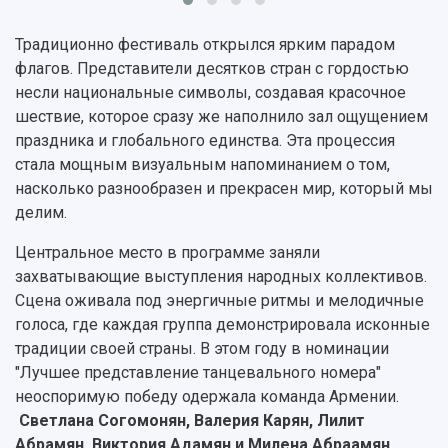
Устойчивое развитие
Журналы Самарского университета
Противодействие COVID-19
Научные конференции
Традиционно фестиваль открылся ярким парадом
Кампус
Патенты
флагов. Представители десятков стран с гордостью
3D-тур по университету
Публикации и издания
несли национальные символы, создавая красочное
Музеи
Отчеты о проведенных конференциях
шествие, которое сразу же наполнило зал ощущением
Учебный аэродром
праздника и глобального единства. Эта процессия
Центр истории авиационных двигателей
стала мощным визуальным напоминанием о том,
Ботанический сад
насколько разнообразен и прекрасен мир, который мы
Умный дом бабочек
делим.
Международный межвузовский кампус
Центральное место в программе заняли
Сведения об образовательной организации
захватывающие выступления народных коллективов.
Сцена оживала под энергичные ритмы и мелодичные
Официальные документы
голоса, где каждая группа демонстрировала исконные
традиции своей страны. В этом году в номинации
"Лучшее представление танцевального номера"
неоспоримую победу одержала команда Армении.
Светлана Согомонян, Валерия Карян, Лилит
Абрамян, Виктория Адамян и Милена Абраамян