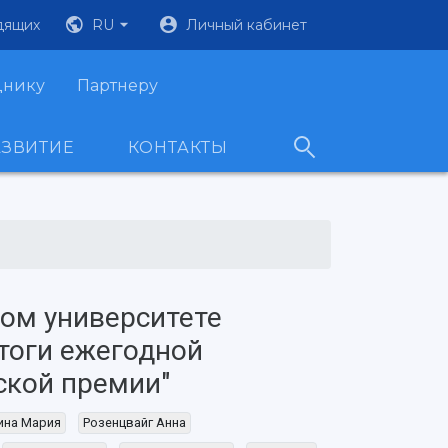
дящих
RU
Личный кабинет
днику
Партнеру
АЗВИТИЕ
КОНТАКТЫ
ом университете
тоги ежегодной
ской премии"
ина Мария
Розенцвайг Анна