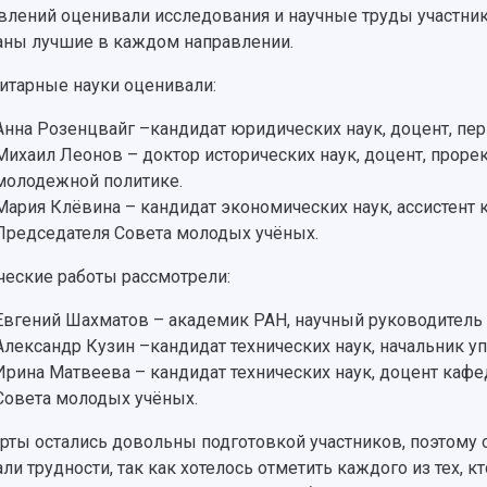
влений оценивали исследования и научные труды участнико
ны лучшие в каждом направлении.
итарные науки оценивали:
Анна Розенцвайг –кандидат юридических наук, доцент, пер
Михаил Леонов – доктор исторических наук, доцент, прорек
молодежной политике.
Мария Клёвина – кандидат экономических наук, ассистент
Председателя Совета молодых учёных. ​
ческие работы рассмотрели:
Евгений Шахматов – академик РАН, научный руководитель 
Александр Кузин –кандидат технических наук, начальник у
Ирина Матвеева – кандидат технических наук, доцент каф
Совета молодых учёных.
рты остались довольны подготовкой участников, поэтому 
ли трудности, так как хотелось отметить каждого из тех, кт