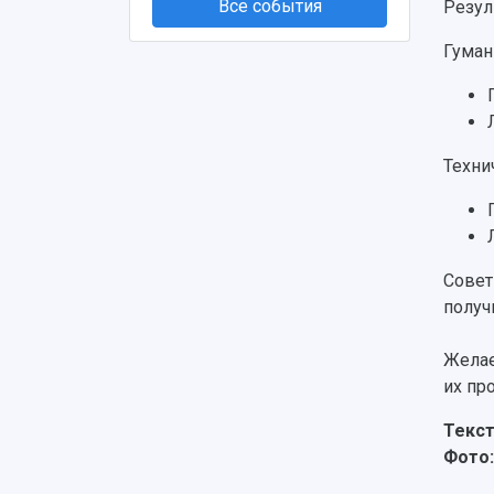
Все события
Резул
Гуман
Техни
Совет
получ
Желае
их пр
Текст
Фото: