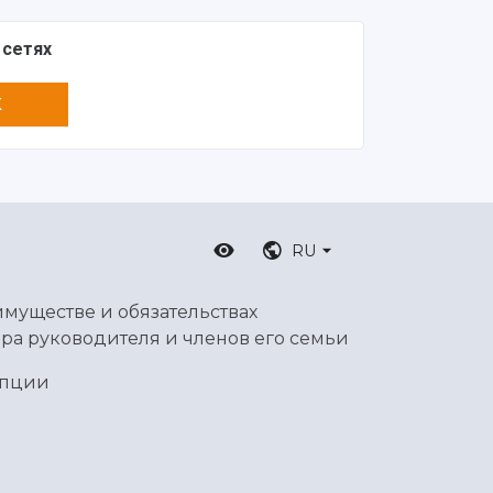
 сетях
K
RU
имуществе и обязательствах
ра руководителя и членов его семьи
упции