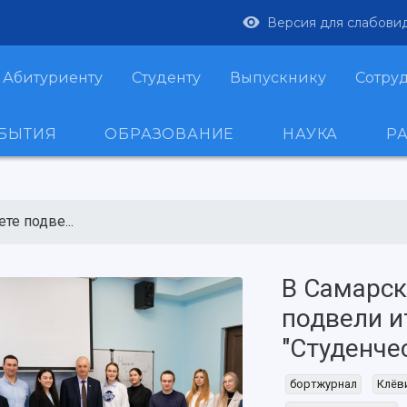
Версия для слабови
Абитуриенту
Студенту
Выпускнику
Сотру
ОБЫТИЯ
ОБРАЗОВАНИЕ
НАУКА
Р
те подве...
В Самарск
подвели и
"Студенче
бортжурнал
Клёв