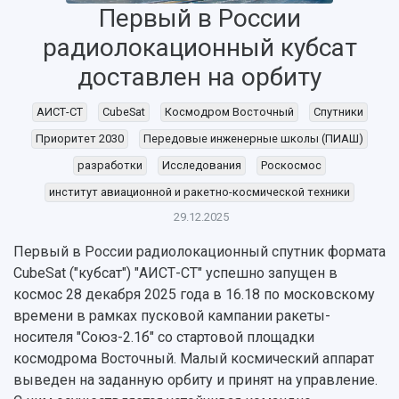
Первый в России
радиолокационный кубсат
доставлен на орбиту
АИСТ-СТ
CubeSat
Космодром Восточный
Спутники
Приоритет 2030
Передовые инженерные школы (ПИАШ)
разработки
Исследования
Роскосмос
институт авиационной и ракетно-космической техники
29.12.2025
Первый в России радиолокационный спутник формата
CubeSat ("кубсат") "АИСТ-СТ" успешно запущен в
НАЗАД
космос 28 декабря 2025 года в 16.18 по московскому
Об университете
Новости
Образование
Научно-исследовательская деятельность
времени в рамках пусковой кампании ракеты-
носителя "Союз-2.1б" со стартовой площадки
История
Главные новости
Почему я выбираю Самарский университет?
Основные научные направления
космодрома Восточный. Малый космический аппарат
Ключевые факты
Бортжурнал
Абитуриенту
Научные школы и ведущие научные коллектив
выведен на заданную орбиту и принят на управление.
Рейтинги
Объявления
Бакалавриат и специалитет
Диссертационные советы