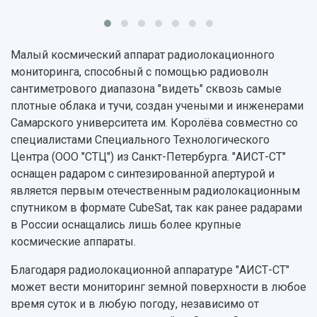
Институт искусственного интеллекта
Скидки на обучение
деятельности
Инжиниринговый центр
Научно-технические разработки
Подготовительные курсы
Аграрный карбоновый полигон
Конкурсы научных проектов и грантов
Архив
Малый космический аппарат радиолокационного
Областной конкурс "Молодой учёный"
Библиотека
мониторинга, способный с помощью радиоволн
Фирменный стиль
Отчеты о научно-исследовательской
сантиметрового диапазона "видеть" сквозь самые
Видеолекции
деятельности
плотные облака и тучи, создан учеными и инженерами
Устойчивое развитие
Журналы Самарского университета
Самарского университета им. Королёва совместно со
Противодействие COVID-19
Научные конференции
специалистами Специального Технологического
Кампус
Патенты
Центра (ООО "СТЦ") из Санкт-Петербурга. "АИСТ-СТ"
3D-тур по университету
Публикации и издания
оснащен радаром с синтезированной апертурой и
Музеи
Отчеты о проведенных конференциях
является первым отечественным радиолокационным
Учебный аэродром
спутником в формате CubeSat, так как ранее радарами
Центр истории авиационных двигателей
в России оснащались лишь более крупные
Ботанический сад
космические аппараты.
Умный дом бабочек
Международный межвузовский кампус
Благодаря радиолокационной аппаратуре "АИСТ-СТ"
может вести мониторинг земной поверхности в любое
Сведения об образовательной организации
время суток и в любую погоду, независимо от