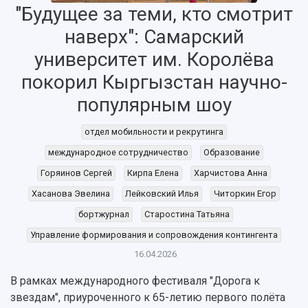
"Будущее за теми, кто смотрит
наверх": Самарский
университет им. Королёва
покорил Кыргызстан научно-
популярным шоу
отдел мобильности и рекрутинга
НАЗАД
международное сотрудничество
Образование
Об университете
Новости
Образование
Научно-исследовательская деятельность
Горяинов Сергей
Кирпа Елена
Харчистова Анна
История
Главные новости
Почему я выбираю Самарский университет?
Основные научные направления
Хасанова Эвелина
Лейковский Илья
Читоркин Егор
Ключевые факты
Бортжурнал
Абитуриенту
Научные школы и ведущие научные коллектив
бортжурнал
Старостина Татьяна
Рейтинги
Объявления
Бакалавриат и специалитет
Диссертационные советы
Управление формирования и сопровождения контингента
События
Магистратура
Подготовка научных кадров
Руководство
Аспирантура
Конкурс на замещение должностей научных
16.04.2026
СМИ об университете
Наблюдательный совет
Формы обучения
работников
В рамках международного фестиваля "Дорога к
Попечительский совет
Учебные планы
Научно-технический совет
Пресс-центр
звездам", приуроченного к 65-летию первого полёта
Ученый совет
Дополнительное образование