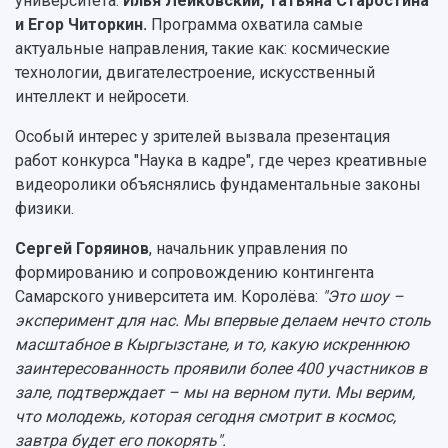
университета:
Илья Лейковский, Татьяна Старостина
и Егор Читоркин.
Программа охватила самые
актуальные направления, такие как: космические
технологии, двигателестроение, искусственный
интеллект и нейросети.
Особый интерес у зрителей вызвала презентация
работ конкурса "Наука в кадре", где через креативные
видеоролики объяснялись фундаментальные законы
физики.
Сергей Горяинов
, начальник управления по
формированию и сопровождению контингента
Самарского университета им. Королёва:
"Это шоу –
эксперимент для нас. Мы впервые делаем нечто столь
масштабное в Кыргызстане, и то, какую искреннюю
заинтересованность проявили более 400 участников в
зале, подтверждает – мы на верном пути. Мы верим,
что молодежь, которая сегодня смотрит в космос,
завтра будет его покорять".