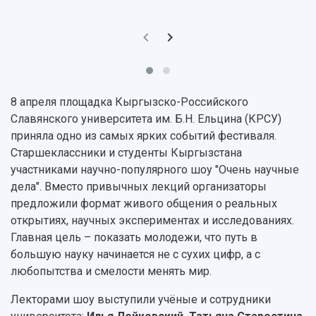
Фирменный стиль
Отчеты о научно-исследовательской
Видеолекции
деятельности
Устойчивое развитие
Журналы Самарского университета
Противодействие COVID-19
Научные конференции
Кампус
Патенты
3D-тур по университету
Публикации и издания
Музеи
8 апреля площадка Кыргызско-Российского
Отчеты о проведенных конференциях
Учебный аэродром
Славянского университета им. Б.Н. Ельцина (КРСУ)
Центр истории авиационных двигателей
приняла одно из самых ярких событий фестиваля.
Ботанический сад
Старшеклассники и студенты Кыргызстана
Умный дом бабочек
участниками научно-популярного шоу "Очень научные
Международный межвузовский кампус
дела". Вместо привычных лекций организаторы
предложили формат живого общения о реальных
Сведения об образовательной организации
открытиях, научных экспериментах и исследованиях.
Главная цель – показать молодежи, что путь в
Официальные документы
большую науку начинается не с сухих цифр, а с
любопытства и смелости менять мир.
Лекторами шоу выступили учёные и сотрудники