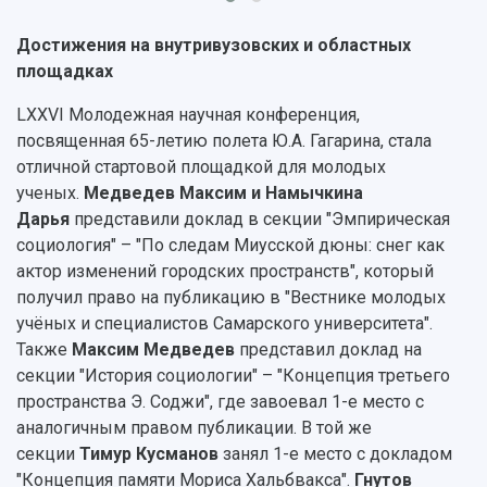
Научно-технические разработки
Подготовительные курсы
Аграрный карбоновый полигон
Конкурсы научных проектов и грантов
Архив
Достижения на внутривузовских и областных
Областной конкурс "Молодой учёный"
Библиотека
площадках
Фирменный стиль
Отчеты о научно-исследовательской
Видеолекции
деятельности
LXXVI Молодежная научная конференция,
Устойчивое развитие
Журналы Самарского университета
посвященная 65-летию полета Ю.А. Гагарина, стала
Противодействие COVID-19
Научные конференции
отличной стартовой площадкой для молодых
Кампус
Патенты
ученых.
Медведев Максим и Намычкина
3D-тур по университету
Публикации и издания
Дарья
представили доклад в секции "Эмпирическая
Музеи
Отчеты о проведенных конференциях
социология" – "По следам Миусской дюны: снег как
Учебный аэродром
актор изменений городских пространств", который
Центр истории авиационных двигателей
получил право на публикацию в "Вестнике молодых
Ботанический сад
учёных и специалистов Самарского университета".
Умный дом бабочек
Также
Максим Медведев
представил доклад на
Международный межвузовский кампус
секции "История социологии" – "Концепция третьего
пространства Э. Соджи", где завоевал 1-е место с
Сведения об образовательной организации
аналогичным правом публикации. В той же
Официальные документы
секции
Тимур Кусманов
занял 1-е место с докладом
"Концепция памяти Мориса Хальбвакса".
Гнутов