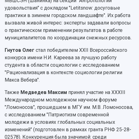
МВШСЭН (Шанинка) на секции "Антропологии
удовольствия" с докладом "Letitsnow: досуговые
практики в зимнем городском ландшафте". Их работа
вызвала живой интерес: эксперты задавали вопросы
о практическом применении результатов в работе
муниципалитетов по координации снежных ресурсов.
Гнутов Олег
стал победителем XXII Всероссийского
конкурса имени Н.И. Кареева за лучшую работу
студента в области социологии с исследованием
"Рационализация в контексте социологии религии
Макса Вебера".
Также
Медведев Максим
принял участие на XXXIII
Международном молодежном научном форуме
"Ломоносов", прошедшем в МГУ им. М.В. Ломоносова,
с исследованием "Патриотизм современной
молодежи в условиях глобальных социальных
изменений" (подготовлен в рамках гранта РНФ 25-28-
02578). Конкуренция была значимой: среди