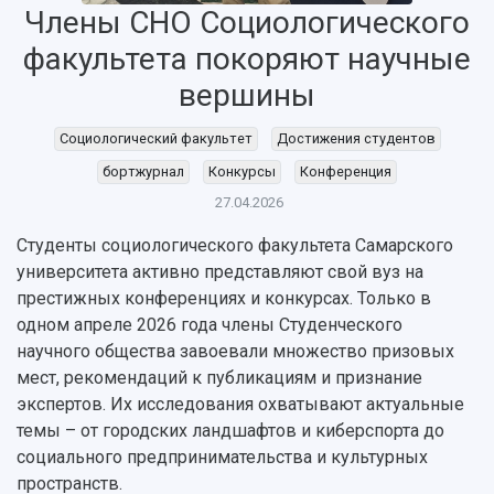
Члены СНО Социологического
факультета покоряют научные
вершины
Социологический факультет
Достижения студентов
бортжурнал
Конкурсы
Конференция
27.04.2026
Студенты социологического факультета Самарского
университета активно представляют свой вуз на
престижных конференциях и конкурсах. Только в
НАЗАД
одном апреле 2026 года члены Студенческого
Об университете
Новости
Образование
Научно-исследовательская деятельность
научного общества завоевали множество призовых
мест, рекомендаций к публикациям и признание
История
Главные новости
Почему я выбираю Самарский университет?
Основные научные направления
экспертов. Их исследования охватывают актуальные
Ключевые факты
Бортжурнал
Абитуриенту
Научные школы и ведущие научные коллектив
темы – от городских ландшафтов и киберспорта до
Рейтинги
Объявления
Бакалавриат и специалитет
Диссертационные советы
социального предпринимательства и культурных
События
Магистратура
Подготовка научных кадров
Руководство
пространств.
Аспирантура
Конкурс на замещение должностей научных