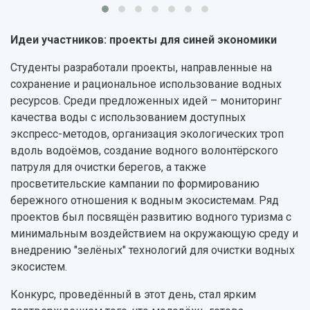
Патенты
3D-тур по университету
Публикации и издания
Музеи
Отчеты о проведенных конференциях
Идеи участников: проекты для синей экономики
Учебный аэродром
Центр истории авиационных двигателей
Студенты разработали проекты, направленные на
Ботанический сад
сохранение и рациональное использование водных
Умный дом бабочек
ресурсов. Среди предложенных идей – мониторинг
Международный межвузовский кампус
качества воды с использованием доступных
экспресс-методов, организация экологических троп
Сведения об образовательной организации
вдоль водоёмов, создание водного волонтёрского
патруля для очистки берегов, а также
Официальные документы
просветительские кампании по формированию
бережного отношения к водным экосистемам. Ряд
проектов был посвящён развитию водного туризма с
минимальным воздействием на окружающую среду и
внедрению "зелёных" технологий для очистки водных
экосистем.
Конкурс, проведённый в этот день, стал ярким