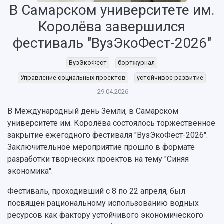
В Самарском университете им.
Королёва завершился
фестиваль "ВузЭкоФест-2026"
НАЗАД
ВузЭкоФест
бортжурнал
Об университете
Новости
Образование
Научно-исследовательская деятельность
Управление социальных проектов
устойчивое развитие
История
Главные новости
Почему я выбираю Самарский университет?
Основные научные направления
29.04.2026
Ключевые факты
Бортжурнал
Абитуриенту
Научные школы и ведущие научные коллектив
В Международный день Земли, в Самарском
Рейтинги
Объявления
Бакалавриат и специалитет
Диссертационные советы
университете им. Королёва состоялось торжественное
События
Магистратура
Подготовка научных кадров
Руководство
закрытие ежегодного фестиваля "ВузЭкоФест-2026".
Аспирантура
Конкурс на замещение должностей научных
СМИ об университете
Наблюдательный совет
Заключительное мероприятие прошло в формате
Формы обучения
работников
Попечительский совет
разработки творческих проектов на тему "Синяя
Учебные планы
Научно-технический совет
Пресс-центр
Ученый совет
экономика".
Дополнительное образование
Научные проекты и темы
Газета "Полет"
Ректорат
Институты и факультеты
Фестиваль, проходивший с 8 по 22 апреля, был
Газета "Самарский университет"
Кадровый резерв
Аспирантура и докторантура
посвящён рациональному использованию водных
Мы в соцсетях
Образовательные программы
ресурсов как фактору устойчивого экономического
Персоналии
Справочные материалы