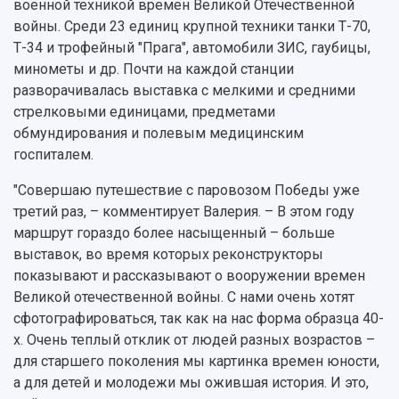
Музеи
военной техникой времен Великой Отечественной
Отчеты о проведенных конференциях
Учебный аэродром
войны. Среди 23 единиц крупной техники танки Т-70,
Центр истории авиационных двигателей
Т-34 и трофейный "Прага", автомобили ЗИС, гаубицы,
Ботанический сад
минометы и др. Почти на каждой станции
Умный дом бабочек
разворачивалась выставка с мелкими и средними
Международный межвузовский кампус
стрелковыми единицами, предметами
обмундирования и полевым медицинским
Сведения об образовательной организации
госпиталем.
Официальные документы
"Совершаю путешествие с паровозом Победы уже
третий раз, – комментирует Валерия. – В этом году
маршрут гораздо более насыщенный – больше
выставок, во время которых реконструкторы
показывают и рассказывают о вооружении времен
Великой отечественной войны. С нами очень хотят
сфотографироваться, так как на нас форма образца 40-
х. Очень теплый отклик от людей разных возрастов –
для старшего поколения мы картинка времен юности,
а для детей и молодежи мы ожившая история. И это,