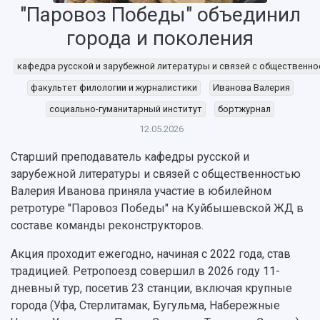
"Паровоз Победы" объединил
города и поколения
НАЗАД
кафедра русской и зарубежной литературы и связей с общественн
Об университете
Новости
Образование
Научно-исследовательская деятельность
факультет филологии и журналистики
Иванова Валерия
История
Главные новости
Почему я выбираю Самарский университет?
Основные научные направления
социально-гуманитарный институт
бортжурнал
Ключевые факты
Бортжурнал
Абитуриенту
Научные школы и ведущие научные коллектив
Рейтинги
Объявления
Бакалавриат и специалитет
Диссертационные советы
12.05.2026
События
Магистратура
Подготовка научных кадров
Руководство
Старший преподаватель кафедры русской и
Аспирантура
Конкурс на замещение должностей научных
СМИ об университете
зарубежной литературы и связей с общественностью
Наблюдательный совет
Формы обучения
работников
Валерия Иванова приняла участие в юбилейном
Попечительский совет
Учебные планы
Научно-технический совет
Пресс-центр
ретротуре "Паровоз Победы" на Куйбышевской ЖД в
Ученый совет
Дополнительное образование
Научные проекты и темы
составе команды реконструкторов.
Газета "Полет"
Ректорат
Институты и факультеты
Газета "Самарский университет"
Акция проходит ежегодно, начиная с 2022 года, став
Кадровый резерв
Аспирантура и докторантура
Мы в соцсетях
традицией. Ретропоезд совершил в 2026 году 11-
Образовательные программы
Персоналии
Справочные материалы
дневный тур, посетив 23 станции, включая крупные
Мультимедиа
Профессорско-преподавательский состав
города (Уфа, Стерлитамак, Бугульма, Набережные
Сотрудники и преподаватели