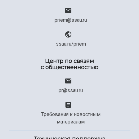
priem@ssau.ru
ssau.ru/priem
Центр по связям
с общественностью
pr@ssau.ru
Требования к новостным
материалам