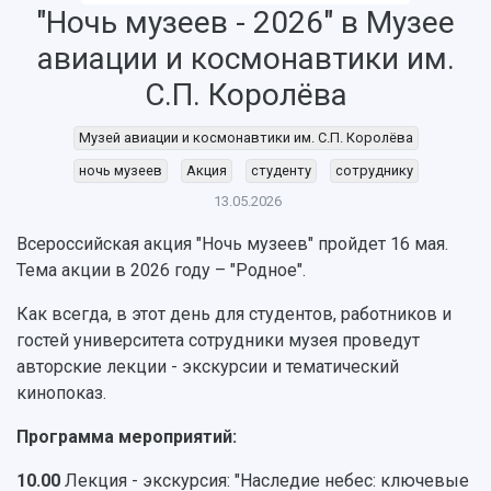
"Ночь музеев - 2026" в Музее
авиации и космонавтики им.
С.П. Королёва
НАЗАД
Музей авиации и космонавтики им. С.П. Королёва
Об университете
Новости
Образование
Научно-исследовательская деятельность
ночь музеев
Акция
студенту
сотруднику
История
Главные новости
Почему я выбираю Самарский университет?
Основные научные направления
13.05.2026
Ключевые факты
Бортжурнал
Абитуриенту
Научные школы и ведущие научные коллектив
Всероссийская акция "Ночь музеев" пройдет 16 мая.
Рейтинги
Объявления
Бакалавриат и специалитет
Диссертационные советы
Тема акции в 2026 году – "Родное".
События
Магистратура
Подготовка научных кадров
Руководство
Аспирантура
Конкурс на замещение должностей научных
Как всегда, в этот день для студентов, работников и
СМИ об университете
Наблюдательный совет
Формы обучения
работников
гостей университета сотрудники музея проведут
Попечительский совет
Учебные планы
Научно-технический совет
Пресс-центр
авторские лекции - экскурсии и тематический
Ученый совет
Дополнительное образование
кинопоказ.
Научные проекты и темы
Газета "Полет"
Ректорат
Институты и факультеты
Газета "Самарский университет"
Программа мероприятий:
Кадровый резерв
Аспирантура и докторантура
Мы в соцсетях
Образовательные программы
10.00
Лекция - экскурсия: "Наследие небес: ключевые