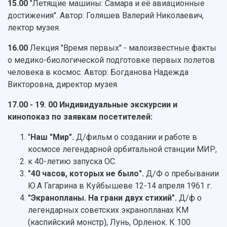
Патенты
15.00
"Летящие машины: Самара и её авиационные
3D-тур по университету
Публикации и издания
достижения". Автор: Голяшев Валерий Николаевич,
Музеи
Отчеты о проведенных конференциях
лектор музея.
Учебный аэродром
16.00
Лекция "Время первых" - малоизвестные факты
Центр истории авиационных двигателей
о медико-биологической подготовке первых полетов
Ботанический сад
человека в космос. Автор: Богданова Надежда
Умный дом бабочек
Викторовна, директор музея.
Международный межвузовский кампус
Сведения об образовательной организации
17.00 - 19. 00
Индивидуальные экскурсии и
кинопоказ по заявкам посетителей:
Официальные документы
"
Наш "Мир".
Д/фильм о создании и работе в
космосе легендарной орбитальной станции МИР,
к 40-летию запуска ОС.
"40 часов, которых не было".
Д/Ф о пребывании
Ю.А Гагарина в Куйбышеве 12-14 апреля 1961 г.
"Экранопланы. На грани двух стихий".
Д/ф о
легендарных советских экранопланах КМ
(каспийский монстр), Лунь, Орленок. К 100