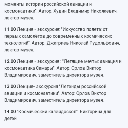
Персоналии
Справочные материалы
моменты истории российской авиации и
Мультимедиа
Профессорско-преподавательский состав
Сотрудники и преподаватели
космонавтики". Автор: Худин Владимир Николаевич,
Научная инфраструктура
Расписание занятий
Заслуженные деятели
лектор музея.
Подкасты
Научно-исследовательские подразделения
Структура университета
Стипендии
Структурная схема управления научно-
11.00
Лекция - экскурсия: "Искусство полета: от
Просветительский проект "Одержимы наукой
Институты и факультеты
исследовательской деятельностью
первых самолётов до современных космических
Тестирование иностранных граждан на
Кафедры
Материальная база
технологий". Автор: Джагриев Николай Рудольфович,
знание русского языка, истории России и
Научные подразделения
Подразделения научного обслуживания
лектор музея.
основ законодательства РФ
Отделы и службы
Организационные документы
12.00
Лекция - экскурсия : "Летящие мечты: авиация и
Общественные организации
Платные образовательные услуги
Результаты научно-исследовательской
космонавтика Самары". Автор: Орлов Виктор
Институт искусственного интеллекта
Скидки на обучение
деятельности
Владимирович, заместитель директора музея.
Инжиниринговый центр
Научно-технические разработки
Подготовительные курсы
Аграрный карбоновый полигон
13.00
Лекция- экскурсия "Легенды российской
Конкурсы научных проектов и грантов
Архив
авиации и космонавтики". Автор: Орлов Виктор
Областной конкурс "Молодой учёный"
Библиотека
Владимирович, заместитель директора музея.
Фирменный стиль
Отчеты о научно-исследовательской
Видеолекции
деятельности
14.00
"Космический калейдоскоп". Викторина для
Устойчивое развитие
Журналы Самарского университета
детей.
Противодействие COVID-19
Научные конференции
Кампус