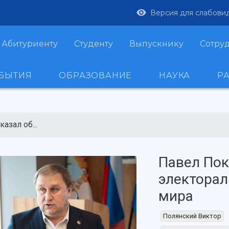
Версия для слабови
Абитуриенту
Студенту
Выпускнику
Сотру
ОБЫТИЯ
ОБРАЗОВАНИЕ
НАУКА
Р
азал об...
Павел Пок
электорал
мира
Полянский Виктор