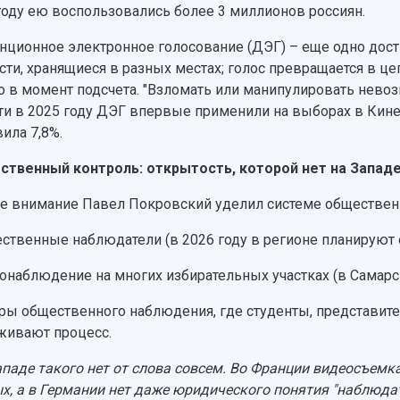
году ею воспользовались более 3 миллионов россиян.
нционное электронное голосование (ДЭГ) – еще одно дос
асти, хранящиеся в разных местах; голос превращается в ц
о в момент подсчета. "Взломать или манипулировать невоз
ти в 2025 году ДЭГ впервые применили на выборах в Кине
вила 7,8%.
твенный контроль: открытость, которой нет на Запад
е внимание Павел Покровский уделил системе общественн
ественные наблюдатели (в 2026 году в регионе планируют 
еонаблюдение на многих избирательных участках (в Самарск
тры общественного наблюдения, где студенты, представит
живают процесс.
ападе такого нет от слова совсем. Во Франции видеосъемк
х, а в Германии нет даже юридического понятия "наблюда