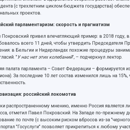
дента (с трехлетним циклом бюджета государства) обесп
нальных проектов.
йский парламентаризм: скорость и прагматизм
 Покровский привел впечатляющий пример: в 2018 году, в
бовалось всего 11 дней, чтобы утвердить Председателя П
ения: в Бельгии и Нидерландах похожие процедуры занима
ласий. "
У нас нет этих колебаний
", – подчеркнул лектор.
яя палата парламента – Совет Федерации – формируется из
гиона). За последние 10 лет состав изменился лишь на 15%,
ственность.
визация: российский локомотив
ки распространенному мнению, именно Россия является 
сса, отметил Павел Покровский. На Западе по-прежнему
ование по почте (с высоким риском вбросов из-за "черного
 портал "Госуслуги" позволяет прикрепиться к любому участ