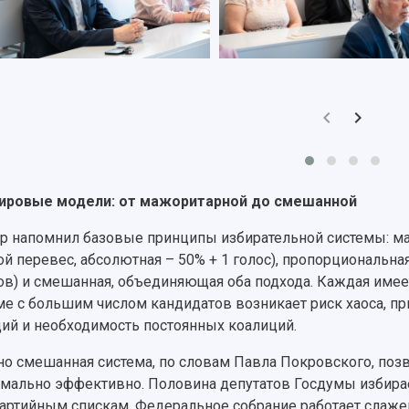
ировые модели: от мажоритарной до смешанной
р напомнил базовые принципы избирательной системы: ма
ой перевес, абсолютная – 50% + 1 голос), пропорциональн
ов) и смешанная, объединяющая оба подхода. Каждая име
ме с большим числом кандидатов возникает риск хаоса, п
ий и необходимость постоянных коалиций.
о смешанная система, по словам Павла Покровского, поз
мально эффективно. Половина депутатов Госдумы избира
партийным спискам. Федеральное собрание работает слаже