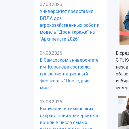
07.08.2026
Университет представил
БПЛА для
агрохозяйственных работ и
модель "Дрон-гаража" на
"Архипелаге 2026"
04.08.2026
В сре
В Самарском университете
С.П. 
им. Королёва состоялся
незав
профориентационный
облас
фестиваль "Последняя
избир
миля"
сувер
03.08.2026
Выпускники химических
направлений университета
вошли в число самых