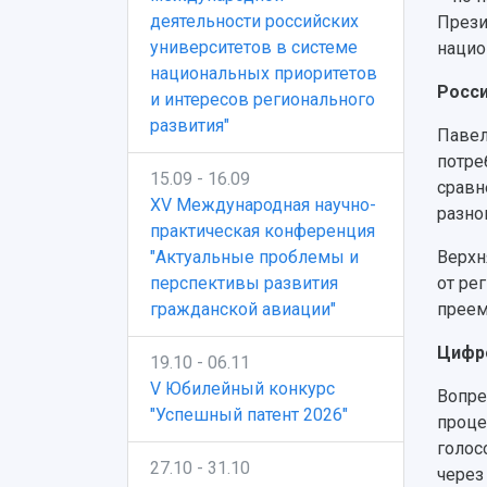
деятельности российских
Прези
университетов в системе
нацио
национальных приоритетов
Росси
и интересов регионального
развития"
Павел
потре
15.09 - 16.09
сравн
XV Международная научно-
разног
практическая конференция
Верхн
"Актуальные проблемы и
от ре
перспективы развития
преем
гражданской авиации"
Цифро
19.10 - 06.11
V Юбилейный конкурс
Вопре
"Успешный патент 2026"
проце
голос
27.10 - 31.10
через