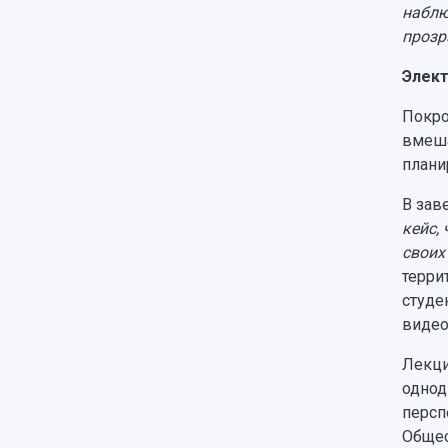
наблю
прозр
Элект
Покро
вмеша
плани
В зав
кейс,
своих
терри
студе
видео
Лекци
однод
персп
Общес