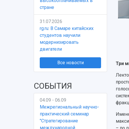
высокооплачиваемых в
стране
31.07.2026
rg.ru: В Самаре китайских
студентов научили
модернизировать
двигатели
Все новости
Три м
Лекто
прост
СОБЫТИЯ
голос
систе
04.09 - 06.09
фракц
Межрегиональный научно-
практический семинар
Именн
"Стратегирование
макси
международной
– по 