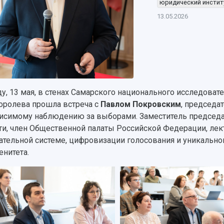
юридический инстит
13.05.2026
ду, 13 мая, в стенах Самарского национального исследова
Королева прошла встреча с
Павлом Покровским
, председа
исимому наблюдению за выборами. Заместитель председа
ти, член Общественной палаты Российской Федерации, лект
ательной системе, цифровизации голосования и уникально
енитета.