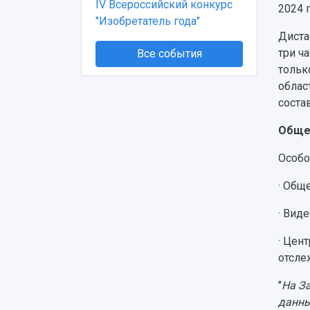
IV Всероссийский конкурс
2024 
"Изобретатель года"
Диста
три ч
Все события
тольк
облас
соста
Общес
Особо
· Общ
· Вид
· Цен
отсле
"
На З
данны