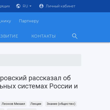
дящих
RU
Личный кабинет
днику
Партнеру
АЗВИТИЕ
КОНТАКТЫ
ровский рассказал об
ьных системах России и
Леонов Михаил
Лекции
Знание (общество)