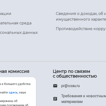
зации
Сведения о доходах, об 
имущественного характе
ательная среда
Противодействие корр
рсональных данных
ная комиссия
Центр по связям
с общественностью
00) 550-34-35
а и большего удобства
pr@ssau.ru
46) 267-48-67
 найти
здесь
, наше
Требования к новостны
материалам
рмированы об
em@ssau.ru
нашим положением об