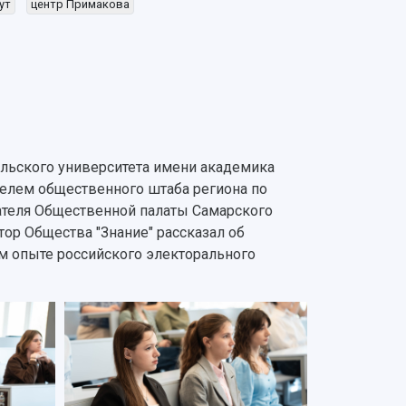
ут
центр Примакова
тельского университета имени академика
телем общественного штаба региона по
теля Общественной палаты Самарского
ор Общества "Знание" рассказал об
м опыте российского электорального