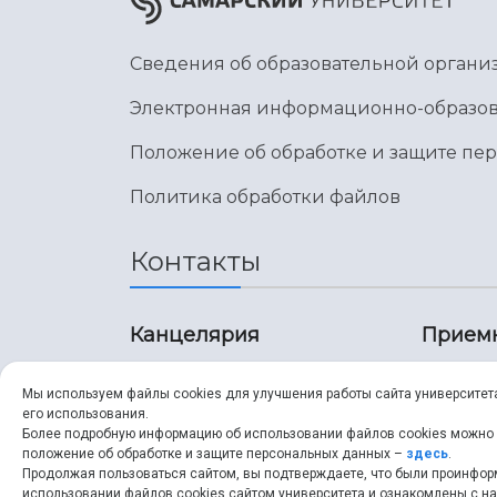
Сведения об образовательной органи
Электронная информационно-образов
Положение об обработке и защите пе
Политика обработки файлов
Контакты
Канцелярия
Прием
8 (846) 267-43-70
8 (8
Мы используем файлы cookies для улучшения работы сайта университет
его использования.
8 (846) 267-43-70
8 (8
Более подробную информацию об использовании файлов cookies можно
положение об обработке и защите персональных данных –
здесь
.
Продолжая пользоваться сайтом, вы подтверждаете, что были проинфо
ssau@ssau.ru
pri
использовании файлов cookies сайтом университета и ознакомлены с 