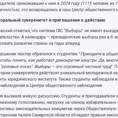
датели, приезжавшие к нам в 2024 году (1115 человек из 1
ачностью, что возвращались в наш Центр общественного 
оральный суверенитет и приглашение к действию
вский отметил, что система ГАС "Выборы" не имеет выхода
тельство. А календарь – президентские выборы раз в 6 лет
ровать развитие страны на годы вперед.
ершение лектор обратился к студентам: "
Приходите в обще
 чтобы понять, как работает демократия изнутри. Да, многи
 "розовых очках". Выборы – это огромный честный труд
". 
тории университета действует уникальный молодежный изб
нты юридического института. Также студенты наблюдали и 
наблюдения в Центре общественного наблюдения.
я вызвала живую дискуссию. Студенты и преподаватели 
невному голосованию, нагрузку на членов избирательных 
ективы законодательных инициатив через Общественную п
твенная палата Самарской области обладает правом закон