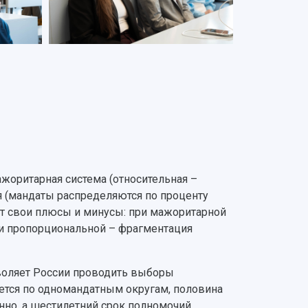
жоритарная система (относительная –
ая (мандаты распределяются по проценту
ет свои плюсы и минусы: при мажоритарной
ри пропорциональной – фрагментация
воляет России проводить выборы
ется по одномандатным округам, половина
нно, а шестилетний срок полномочий