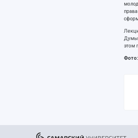
молод
прав
сформ
Лекци
Думы 
этом 
Фото: