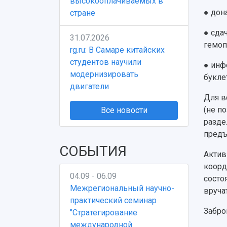
высокооплачиваемых в
●
дон
стране
●
сда
31.07.2026
гемоп
rg.ru: В Самаре китайских
студентов научили
●
инф
модернизировать
букле
двигатели
Для в
(не п
Все новости
разде
предъ
СОБЫТИЯ
Актив
коорд
04.09 - 06.09
состо
Межрегиональный научно-
вруча
практический семинар
Забро
"Стратегирование
международной