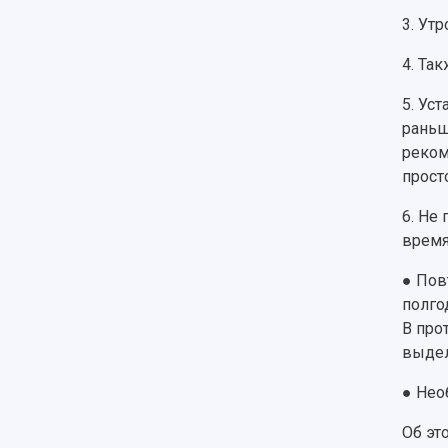
3.
Утр
4.
Так
5.
Уст
раньш
реком
прост
6.
Не 
время
●
Пов
полго
В про
выдел
●
Нео
Об эт