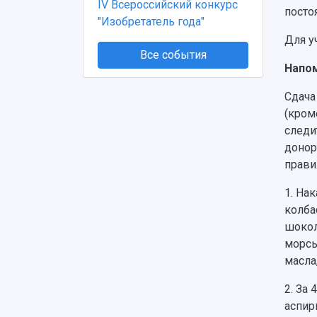
IV Всероссийский конкурс
посто
"Изобретатель года"
Для у
Все события
Напо
Сдача
(кром
следи
донор
прави
1.
Нак
колба
шокол
морсы
масла
2.
За 
аспир