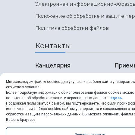
Электронная информационно-образов
Положение об обработке и защите пе
Политика обработки файлов
Контакты
Канцелярия
Прием
8 (846) 267-43-70
8 (8
Мы используем файлы cookies для улучшения работы сайта университет
его использования.
8 (846) 267-43-70
8 (8
Более подробную информацию об использовании файлов cookies можно
положение об обработке и защите персональных данных –
здесь
.
Продолжая пользоваться сайтом, вы подтверждаете, что были проинфо
ssau@ssau.ru
pri
использовании файлов cookies сайтом университета и ознакомлены с 
обработке и защите персональных данных. Вы можете отключить файлы c
ssau
Вашего браузера.