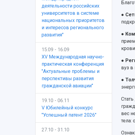
Благо
деятельности российских
университетов в системе
●
Сет
национальных приоритетов
подкр
и интересов регионального
●
Ком
развития"
прием
крови
15.09 - 16.09
XV Международная научно-
●
Рег
практическая конференция
вуз в
"Актуальные проблемы и
перспективы развития
●
Тол
гражданской авиации"
энерг
Стать
19.10 - 06.11
гражд
V Юбилейный конкурс
вес н
"Успешный патент 2026"
тела:
27.10 - 31.10
Ознак