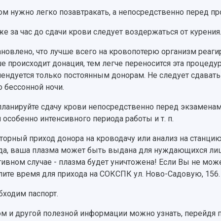
ом нужно легко позавтракать, а непосредственно перед п
же за час до сдачи крови следует воздержаться от курения
ановлено, что лучше всего на кровопотерю организм реаги
е происходит донация, тем легче переносится эта процедур
ендуется только постоянным донорам. Не следует сдавать
о бессонной ночи.
планируйте сдачу крови непосредственно перед экзаменами
 особенно интенсивного периода работы и т. п.
торный приход донора на кроводачу или анализ на станци
да, ваша плазма может быть выдана для нуждающихся лиш
тивном случае - плазма будет уничтожена! Если Вы не може
ите время для прихода на СОКСПК ул. Ново-Садовую, 156.
бходим паспорт.
ом и другой полезной информации можно узнать, перейдя