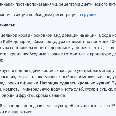
янными противопоказаниями, рецептами диетического пит
частия в акции необходима регистрация в
группе
.
минаем:
 цельной крови - основной вид донации на акции, в ходе к
е Кеll+ доноров). Сама процедура занимает по времени 10
ть за состоянием своего здоровья и укреплять его. Для п
ства крови необходимо заранее готовиться к процедуре 
л:
ануне и в день сдачи крови запрещено употреблять жирну
сные изделия, а также мясные, рыбные и молочные продукты,
ад, орехи и финики.
Натощак сдавать кровь не нужно!
Лу
, компоты, минеральную воду и есть хлеб, сухари, сушки,
, овощи и фрукты, кроме бананов.
48 часов до кроводачи нельзя употреблять алкоголь, а за 
ин и анальгетики.