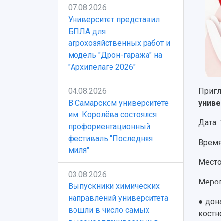
07.08.2026
Университет представил
БПЛА для
агрохозяйственных работ и
модель "Дрон-гаража" на
"Архипелаге 2026"
04.08.2026
Пригл
В Самарском университете
униве
им. Королёва состоялся
Дата: 
профориентационный
фестиваль "Последняя
Время:
миля"
Место
03.08.2026
Мероп
Выпускники химических
направлений университета
●
дон
вошли в число самых
костн