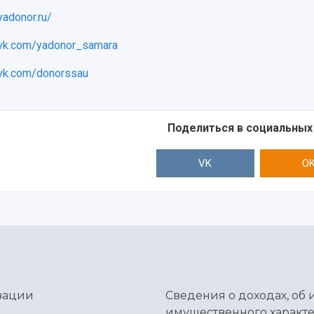
/yadonor.ru/
/vk.com/yadonor_samara
/vk.com/donorssau
Поделиться в социальных
VK
O
зации
Сведения о доходах, об 
имущественного характе