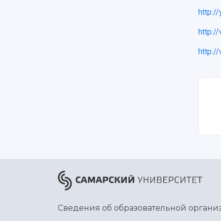
http:/
http:/
http:/
Сведения об образовательной органи