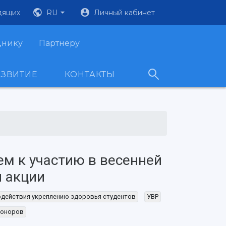
дящих
RU
Личный кабинет
днику
Партнеру
АЗВИТИЕ
КОНТАКТЫ
м к участию в весенней
 акции
одействия укреплению здоровья студентов
УВР
доноров