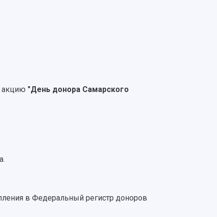
ю акцию
"День донора Самарского
а.
упления в Федеральный регистр доноров