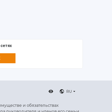
 сетях
K
RU
имуществе и обязательствах
ра руководителя и членов его семьи