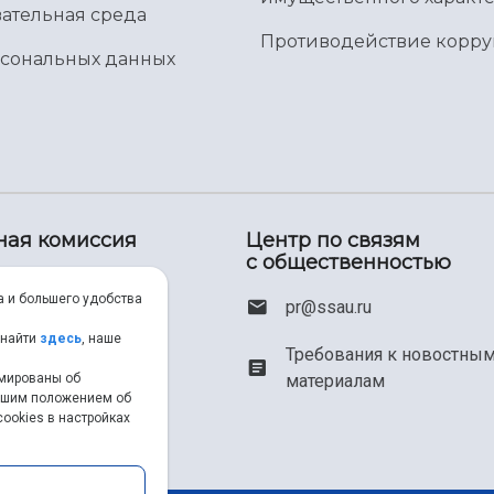
ательная среда
Противодействие корр
рсональных данных
ная комиссия
Центр по связям
с общественностью
00) 550-34-35
а и большего удобства
pr@ssau.ru
46) 267-48-67
 найти
здесь
, наше
Требования к новостны
рмированы об
материалам
em@ssau.ru
нашим положением об
ookies в настройках
.ru/priem