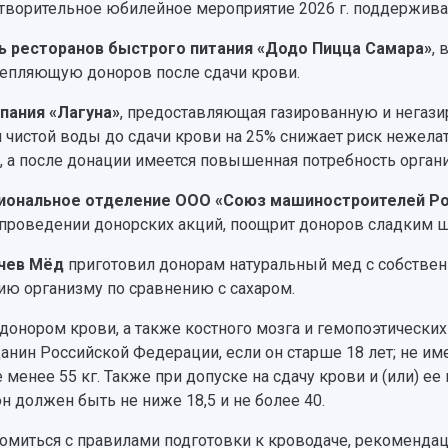
творительное юбилейное мероприятие 2026 г. поддержив
ь ресторанов быстрого питания «Додо Пицца Самара»
,
епляющую доноров после сдачи крови.
пания «Лагуна»
, предоставляющая газированную и негази
 чистой воды до сдачи крови на 25% снижает риск нежела
, а после донации имеется повышенная потребность орган
иональное отделение ООО «Союз машиностроителей Ро
 проведении донорских акций, поощрит доноров сладким 
чев Мёд
приготовил донорам натуральный мед с собственн
ию организму по сравнению с сахаром.
 донором крови, а также костного мозга и гемопоэтическ
анин Российской Федерации, если он старше 18 лет; не име
е менее 55 кг. Также при допуске на сдачу крови и (или) 
 он должен быть не ниже 18,5 и не более 40.
омиться с правилами подготовки к кроводаче, рекоменда