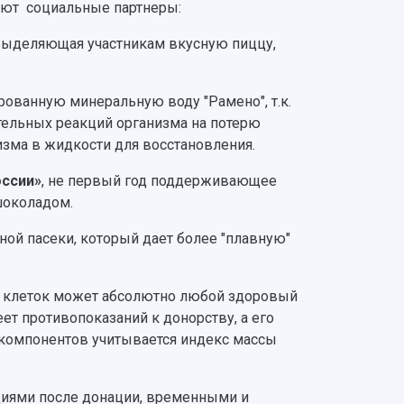
ают социальные партнеры:
 выделяющая участникам вкусную пиццу,
рованную минеральную воду "Рамено", т.к.
тельных реакций организма на потерю
изма в жидкости для восстановления.
ссии»
, не первый год поддерживающее
шоколадом.
ой пасеки, который дает более "плавную"
их клеток может абсолютно любой здоровый
ет противопоказаний к донорству, а его
ее компонентов учитывается индекс массы
циями после донации, временными и