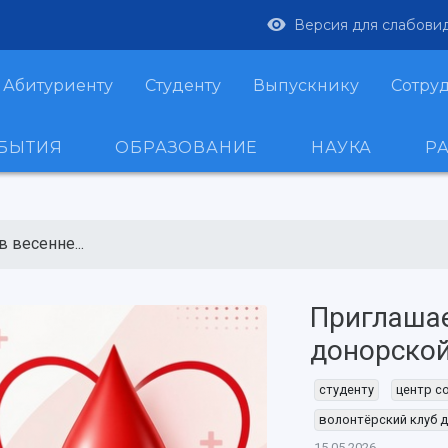
Версия для слабови
Абитуриенту
Студенту
Выпускнику
Сотру
ОБЫТИЯ
ОБРАЗОВАНИЕ
НАУКА
Р
 весенне...
Приглашае
донорской
студенту
центр с
волонтёрский клуб 
15.05.2026