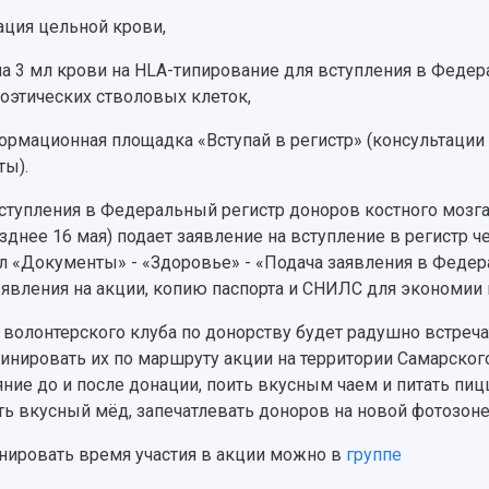
ация цельной крови,
ча 3 мл крови на HLA-типирование для вступления в Федер
оэтических стволовых клеток,
ормационная площадка «Вступай в регистр» (консультации
ты).
ступления в Федеральный регистр доноров костного мозга
озднее 16 мая) подает заявление на вступление в регистр ч
л «Документы» - «Здоровье» - «Подача заявления в Федер
явления на акции, копию паспорта и СНИЛС для экономии
 волонтерского клуба по донорству будет радушно встреча
инировать их по маршруту акции на территории Самарского
яние до и после донации, поить вкусным чаем и питать пи
ть вкусный мёд, запечатлевать доноров на новой фотозоне
нировать время участия в акции можно в
группе