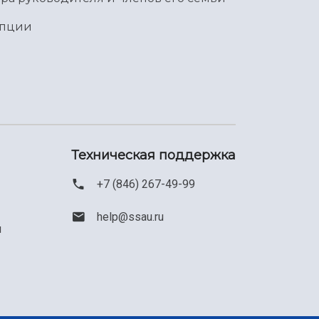
упции
Техническая поддержка
+7 (846) 267-49-99
help@ssau.ru
м