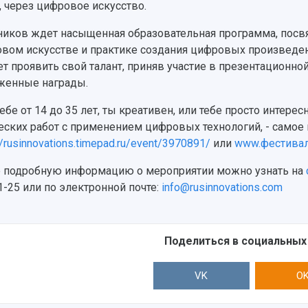
, через цифровое искусство.
ников ждет насыщенная образовательная программа, пос
вом искусстве и практике создания цифровых произведен
т проявить свой талант, приняв участие в презентационной
женные награды.
тебе от 14 до 35 лет, ты креативен, или тебе просто интере
еских работ с применением цифровых технологий, - самое 
//rusinnovations.timepad.ru/event/3970891/
или
www.фестивал
 подробную информацию о мероприятии можно узнать на
1-25 или по электронной почте:
info@rusinnovations.com
Поделиться в социальных
VK
O