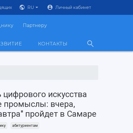
дящих
RU
Личный кабинет
днику
Партнеру
АЗВИТИЕ
КОНТАКТЫ
 цифрового искусства
 промыслы: вчера,
завтра" пройдет в Самаре
ику
абитуриентам