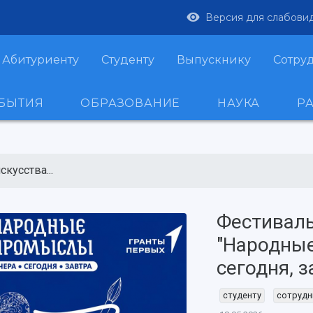
Версия для слабови
Абитуриенту
Студенту
Выпускнику
Сотру
ОБЫТИЯ
ОБРАЗОВАНИЕ
НАУКА
Р
кусства...
Фестиваль
"Народные
сегодня, 
студенту
сотрудн