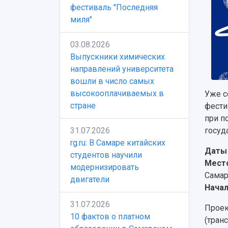
фестиваль "Последняя
миля"
03.08.2026
Выпускники химических
направлений университета
вошли в число самых
высокооплачиваемых в
Уже с
стране
фести
при п
31.07.2026
госуд
rg.ru: В Самаре китайских
Даты 
студентов научили
Место
модернизировать
Самар
двигатели
Начал
31.07.2026
Проек
10 фактов о платном
(тран