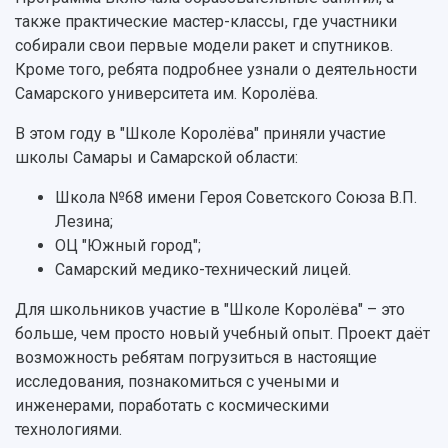
Публикации и издания
также практические мастер-классы, где участники
Музеи
Отчеты о проведенных конференциях
собирали свои первые модели ракет и спутников.
Учебный аэродром
Кроме того, ребята подробнее узнали о деятельности
Центр истории авиационных двигателей
Самарского университета им. Королёва.
Ботанический сад
Умный дом бабочек
В этом году в "Школе Королёва" приняли участие
Международный межвузовский кампус
школы Самары и Самарской области:
Сведения об образовательной организации
Школа №68 имени Героя Советского Союза В.П.
Лезина;
Официальные документы
ОЦ "Южный город";
Самарский медико-технический лицей.
Для школьников участие в "Школе Королёва" – это
больше, чем просто новый учебный опыт. Проект даёт
возможность ребятам погрузиться в настоящие
исследования, познакомиться с учеными и
инженерами, поработать с космическими
технологиями.