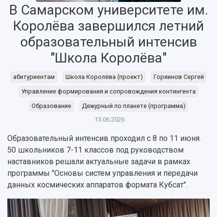
В Самарском университете им.
Королёва завершился летний
образовательный интенсив
НАЗАД
"Школа Королёва"
Об университете
Новости
Образование
Научно-исследовательская деятельность
История
Главные новости
Почему я выбираю Самарский университет?
Основные научные направления
абитуриентам
Школа Королёва (проект)
Горяинов Сергей
Ключевые факты
Бортжурнал
Абитуриенту
Научные школы и ведущие научные коллектив
Управление формирования и сопровождения контингента
Рейтинги
Объявления
Бакалавриат и специалитет
Диссертационные советы
Образование
Дежурный по планете (программа)
События
Магистратура
Подготовка научных кадров
Руководство
15.06.2026
Аспирантура
Конкурс на замещение должностей научных
СМИ об университете
Наблюдательный совет
Формы обучения
работников
Образовательный интенсив проходил с 8 по 11 июня.
Попечительский совет
Учебные планы
Научно-технический совет
Пресс-центр
50 школьников 7-11 классов под руководством
Ученый совет
Дополнительное образование
наставников решали актуальные задачи в рамках
Научные проекты и темы
Газета "Полет"
Ректорат
программы "Основы систем управления и передачи
Институты и факультеты
Газета "Самарский университет"
Кадровый резерв
Аспирантура и докторантура
данных космических аппаратов формата Кубсат".
Мы в соцсетях
Образовательные программы
Персоналии
Справочные материалы
Мультимедиа