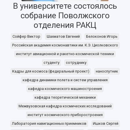
В университете состоялось
собрание Поволжского
отделения РАКЦ
Сойфер Виктор
Шахматов Евгений
Белоконов Игорь
Российская академия космонавтики им. К.Э. Циолковского
НАЗАД
институт авиационной и ракетно-космической техники
Об университете
Новости
Образование
Научно-исследовательская деятельность
студенту
сотруднику
История
Главные новости
Почему я выбираю Самарский университет?
Основные научные направления
Кадры для космоса (федеральный проект)
наноспутник
Ключевые факты
Бортжурнал
Абитуриенту
Научные школы и ведущие научные коллектив
кафедра динамики полета и систем управления
Рейтинги
Объявления
Бакалавриат и специалитет
Диссертационные советы
События
Магистратура
Подготовка научных кадров
кафедра космического машиностроения
Руководство
Аспирантура
Конкурс на замещение должностей научных
кафедра теоретической механики
СМИ об университете
Наблюдательный совет
Формы обучения
работников
Межвузовская кафедра космических исследований
Попечительский совет
Учебные планы
Научно-технический совет
Пресс-центр
институт космического приборостроения
Ученый совет
Дополнительное образование
Научные проекты и темы
Газета "Полет"
Ректорат
Лаборатория навигационных приемников
Ишков Сергей
Институты и факультеты
Газета "Самарский университет"