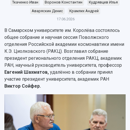
Ткаченко Иван
Воронов Константин
Кудрявцев Илья
Кадровый резерв
Аспирантура и докторантура
Мы в соцсетях
Образовательные программы
Аваряскин Денис
Крамлих Андрей
Персоналии
Справочные материалы
17.06.2026
Мультимедиа
Профессорско-преподавательский состав
Сотрудники и преподаватели
Научная инфраструктура
Расписание занятий
В Самарском университете им. Королёва состоялось
Заслуженные деятели
Подкасты
общее собрание и научная сессия Поволжского
Научно-исследовательские подразделения
Структура университета
Стипендии
отделения Российской академии космонавтики имени
Структурная схема управления научно-
Просветительский проект "Одержимы наукой
К.Э. Циолковского (РАКЦ). Возглавил собрание
Институты и факультеты
исследовательской деятельностью
Тестирование иностранных граждан на
президент регионального отделения РАКЦ, академик
Кафедры
Материальная база
знание русского языка, истории России и
РАН, научный руководитель университета, профессор
Научные подразделения
Подразделения научного обслуживания
основ законодательства РФ
Евгений Шахматов,
удалённо в собрании принял
Отделы и службы
Организационные документы
участие президент университета,
академик РАН
Общественные организации
Платные образовательные услуги
Результаты научно-исследовательской
Виктор Сойфер.
Институт искусственного интеллекта
Скидки на обучение
деятельности
Инжиниринговый центр
Научно-технические разработки
Подготовительные курсы
Аграрный карбоновый полигон
Конкурсы научных проектов и грантов
Архив
Областной конкурс "Молодой учёный"
Библиотека
Фирменный стиль
Отчеты о научно-исследовательской
Видеолекции
деятельности