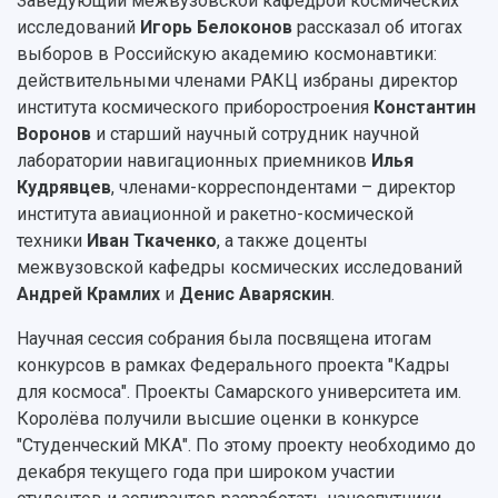
Заведующий межвузовской кафедрой космических
исследований
Игорь Белоконов
рассказал об итогах
выборов в Российскую академию космонавтики:
действительными членами РАКЦ избраны директор
института космического приборостроения
Константин
Воронов
и старший научный сотрудник научной
лаборатории навигационных приемников
Илья
Кудрявцев
, членами-корреспондентами – директор
института авиационной и ракетно-космической
техники
Иван Ткаченко
, а также доценты
межвузовской кафедры космических исследований
Андрей Крамлих
и
Денис Аваряскин
.
Научная сессия собрания была посвящена итогам
конкурсов в рамках Федерального проекта "Кадры
для космоса". Проекты Самарского университета им.
Королёва получили высшие оценки в конкурсе
"Студенческий МКА". По этому проекту необходимо до
декабря текущего года при широком участии