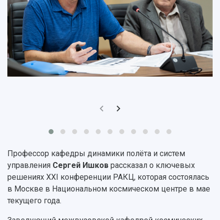
Устойчивое развитие
Журналы Самарского университета
Противодействие COVID-19
Научные конференции
Кампус
Патенты
3D-тур по университету
Публикации и издания
Музеи
Отчеты о проведенных конференциях
Учебный аэродром
Центр истории авиационных двигателей
Ботанический сад
Умный дом бабочек
Международный межвузовский кампус
Сведения об образовательной организации
Официальные документы
Профессор кафедры динамики полёта и систем
управления
Сергей Ишков
рассказал о ключевых
решениях ХХІ конференции РАКЦ, которая состоялась
в Москве в Национальном космическом центре в мае
текущего года.