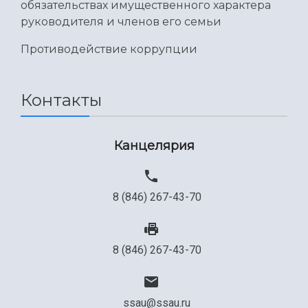
обязательствах имущественного характера
Международный межвузовский кампус
руководителя и членов его семьи
Сведения об образовательной организации
Противодействие коррупции
Официальные документы
Контакты
Канцелярия
8 (846) 267-43-70
8 (846) 267-43-70
ssau@ssau.ru