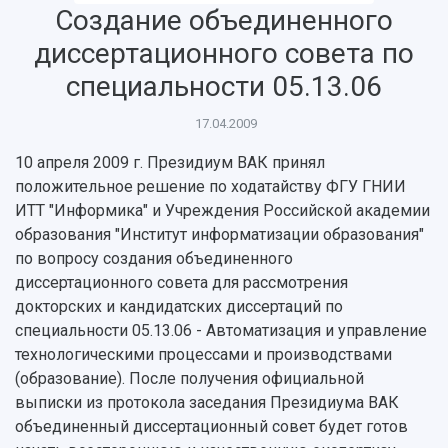
Об университете
Новости
Образование
Научно-исследовательская деятельность
Создание объединенного
История
Главные новости
Почему я выбираю Самарский университет?
Основные научные направления
диссертационного совета по
Ключевые факты
Бортжурнал
Абитуриенту
Научные школы и ведущие научные коллектив
Рейтинги
Объявления
Бакалавриат и специалитет
Диссертационные советы
специальности 05.13.06
События
Магистратура
Подготовка научных кадров
Руководство
17.04.2009
Аспирантура
Конкурс на замещение должностей научных
СМИ об университете
Наблюдательный совет
Формы обучения
работников
10 апреля 2009 г. Президиум ВАК принял
Попечительский совет
Учебные планы
Научно-технический совет
Пресс-центр
положительное решение по ходатайству ФГУ ГНИИ
Ученый совет
Дополнительное образование
ИТТ "Информика" и Учреждения Российской академии
Научные проекты и темы
Газета "Полет"
Ректорат
образования "Институт информатизации образования"
Институты и факультеты
Газета "Самарский университет"
Кадровый резерв
Аспирантура и докторантура
по вопросу создания объединенного
Мы в соцсетях
Образовательные программы
диссертационного совета для рассмотрения
Персоналии
Справочные материалы
докторских и кандидатских диссертаций по
Мультимедиа
Профессорско-преподавательский состав
специальности 05.13.06 - Автоматизация и управление
Сотрудники и преподаватели
Научная инфраструктура
Расписание занятий
технологическими процессами и производствами
Заслуженные деятели
Подкасты
Научно-исследовательские подразделения
(образование). После получения официальной
Структура университета
Стипендии
Структурная схема управления научно-
выписки из протокола заседания Президиума ВАК
Просветительский проект "Одержимы наукой
Институты и факультеты
исследовательской деятельностью
объединенный диссертационный совет будет готов
Тестирование иностранных граждан на
Кафедры
Материальная база