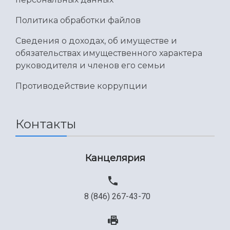
Международный межвузовский кампус
Политика обработки файлов
Сведения об образовательной организации
Сведения о доходах, об имуществе и
Официальные документы
обязательствах имущественного характера
руководителя и членов его семьи
Противодействие коррупции
Контакты
Канцелярия
8 (846) 267-43-70