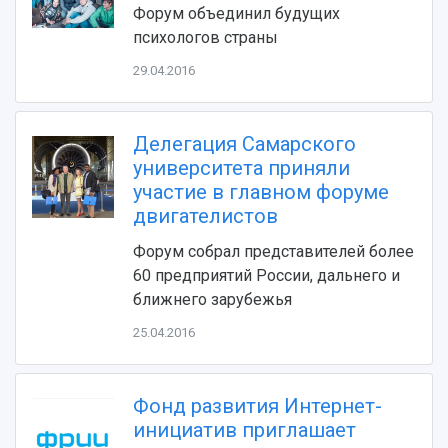
Видеолекции
деятельности
Форум объединил будущих
Устойчивое развитие
Журналы Самарского университета
психологов страны
Противодействие COVID-19
Научные конференции
Кампус
29.04.2016
Патенты
3D-тур по университету
Публикации и издания
Музеи
Отчеты о проведенных конференциях
Делегация Самарского
Учебный аэродром
университета приняли
Центр истории авиационных двигателей
участие в главном форуме
Ботанический сад
двигателистов
Умный дом бабочек
Международный межвузовский кампус
Форум собрал представителей более
60 предприятий России, дальнего и
Сведения об образовательной организации
ближнего зарубежья
Официальные документы
25.04.2016
Фонд развития Интернет-
инициатив приглашает