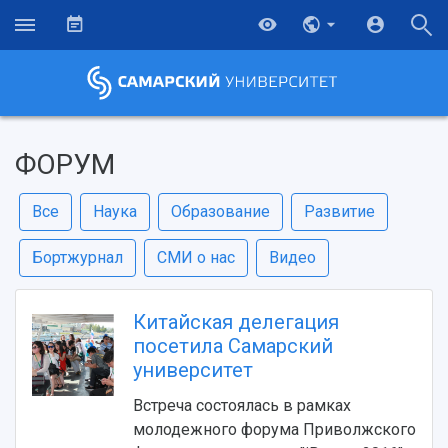
ФОРУМ
Все
Наука
Образование
Развитие
Бортжурнал
СМИ о нас
Видео
Китайская делегация
посетила Самарский
университет
Встреча состоялась в рамках
молодежного форума Приволжского