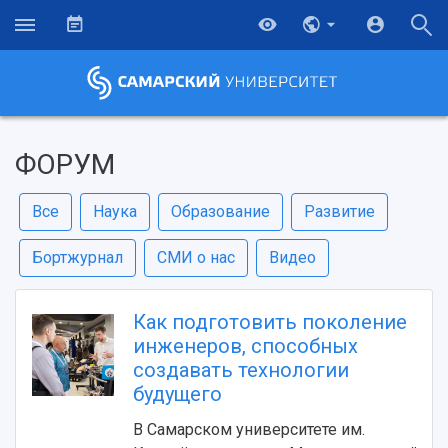
ФОРУМ
Все
Наука
Образование
Развитие
Бортжурнал
СМИ о нас
Видео
Как подготовить поколение
инженеров, способных
создавать технологии
будущего
В Самарском университете им.