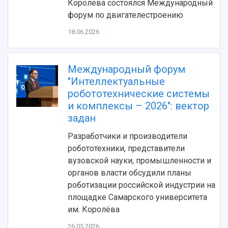
Королёва состоялся Международный
форум по двигателестроению
18.06.2026
Международный форум
"Интеллектуальные
робототехнические системы
и комплексы – 2026": вектор
задан
НАЗАД
Разработчики и производители
Об университете
Новости
Образование
Научно-исследовательская деятельность
робототехники, представители
История
Главные новости
Почему я выбираю Самарский университет?
Основные научные направления
вузовской науки, промышленности и
Ключевые факты
Бортжурнал
Абитуриенту
Научные школы и ведущие научные коллектив
органов власти обсудили планы
Рейтинги
Объявления
Бакалавриат и специалитет
Диссертационные советы
роботизации российской индустрии на
События
Магистратура
Подготовка научных кадров
площадке Самарского университета
Руководство
Аспирантура
Конкурс на замещение должностей научных
им. Королёва
СМИ об университете
Наблюдательный совет
Формы обучения
работников
Попечительский совет
26.05.2026