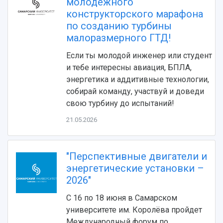
молодежного
Областной конкурс "Молодой учёный"
Библиотека
конструкторского марафона
Фирменный стиль
Отчеты о научно-исследовательской
по созданию турбины
Видеолекции
деятельности
малоразмерного ГТД!
Устойчивое развитие
Журналы Самарского университета
Противодействие COVID-19
Научные конференции
Если ты молодой инженер или студент
Кампус
Патенты
и тебе интересны авиация, БПЛА,
3D-тур по университету
Публикации и издания
энергетика и аддитивные технологии,
Музеи
Отчеты о проведенных конференциях
собирай команду, участвуй и доведи
Учебный аэродром
свою турбину до испытаний!
Центр истории авиационных двигателей
21.05.2026
Ботанический сад
Умный дом бабочек
Международный межвузовский кампус
"Перспективные двигатели и
Сведения об образовательной организации
энергетические установки –
2026"
Официальные документы
С 16 по 18 июня в Самарском
университете им. Королёва пройдет
Международный форум по