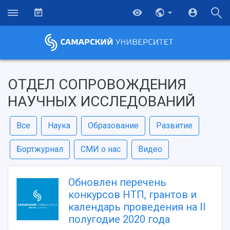
ОТДЕЛ СОПРОВОЖДЕНИЯ
НАУЧНЫХ ИССЛЕДОВАНИЙ
Все
Наука
Образование
Развитие
Бортжурнал
СМИ о нас
Видео
Обновлен перечень
конкурсов НТП, грантов и
календарь проведения на II
полугодие 2020 года