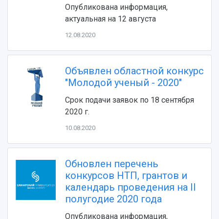
Опубликована информация,
актуальная на 12 августа
12.08.2020
Объявлен областной конкурс
"Молодой ученый - 2020"
НАЗАД
Срок подачи заявок по 18 сентября
Об университете
Новости
Образование
Научно-исследовательская деятельность
2020 г.
История
Главные новости
Почему я выбираю Самарский университет?
Основные научные направления
10.08.2020
Ключевые факты
Бортжурнал
Абитуриенту
Научные школы и ведущие научные коллектив
Рейтинги
Объявления
Бакалавриат и специалитет
Диссертационные советы
События
Магистратура
Подготовка научных кадров
Обновлен перечень
Руководство
Аспирантура
Конкурс на замещение должностей научных
конкурсов НТП, грантов и
СМИ об университете
Наблюдательный совет
Формы обучения
работников
календарь проведения на II
Попечительский совет
Учебные планы
Научно-технический совет
полугодие 2020 года
Пресс-центр
Ученый совет
Дополнительное образование
Научные проекты и темы
Газета "Полет"
Опубликована информация,
Ректорат