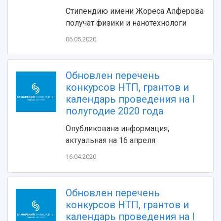
Видеолекции
деятельности
Стипендию имени Жореса Алферова
Устойчивое развитие
Журналы Самарского университета
получат физики и нанотехнологи
Противодействие COVID-19
Научные конференции
Кампус
Патенты
06.05.2020
3D-тур по университету
Публикации и издания
Музеи
Отчеты о проведенных конференциях
Учебный аэродром
Обновлен перечень
Центр истории авиационных двигателей
конкурсов НТП, грантов и
Ботанический сад
календарь проведения на I
Умный дом бабочек
полугодие 2020 года
Международный межвузовский кампус
Опубликована информация,
Сведения об образовательной организации
актуальная на 16 апреля
16.04.2020
Официальные документы
Обновлен перечень
конкурсов НТП, грантов и
календарь проведения на I