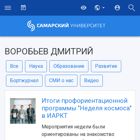
ВОРОБЬЕВ ДМИТРИЙ
Все
Наука
Образование
Развитие
Бортжурнал
СМИ о нас
Видео
Итоги профориентационной
программы "Неделя космоса"
в ИАРКТ
Мероприятия недели были
ориентированы на знакомство