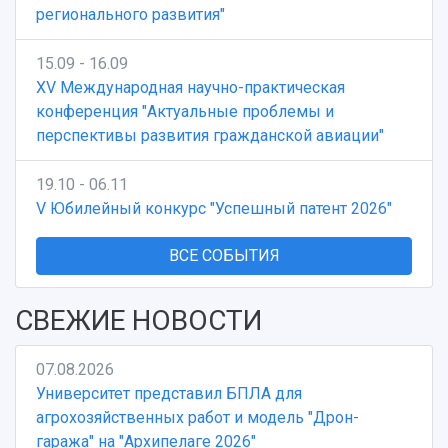
регионального развития"
3D-тур по университету
Публикации и издания
Музеи
Отчеты о проведенных конференциях
15.09 - 16.09
Учебный аэродром
XV Международная научно-практическая
Центр истории авиационных двигателей
конференция "Актуальные проблемы и
Ботанический сад
перспективы развития гражданской авиации"
Умный дом бабочек
Международный межвузовский кампус
19.10 - 06.11
Сведения об образовательной организации
V Юбилейный конкурс "Успешный патент 2026"
Официальные документы
ВСЕ СОБЫТИЯ
СВЕЖИЕ НОВОСТИ
07.08.2026
Университет представил БПЛА для
агрохозяйственных работ и модель "Дрон-
гаража" на "Архипелаге 2026"