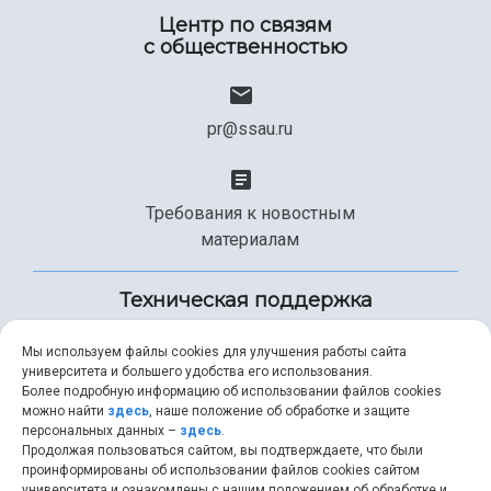
Центр по связям
с общественностью
pr@ssau.ru
Требования к новостным
материалам
Техническая поддержка
Мы используем файлы cookies для улучшения работы сайта
университета и большего удобства его использования.
+7 (846) 267-49-99
Более подробную информацию об использовании файлов cookies
можно найти
здесь
, наше положение об обработке и защите
персональных данных –
здесь
.
Продолжая пользоваться сайтом, вы подтверждаете, что были
help@ssau.ru
проинформированы об использовании файлов cookies сайтом
университета и ознакомлены с нашим положением об обработке и