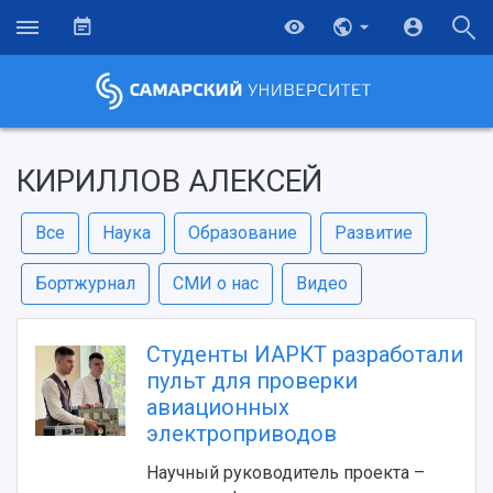
КИРИЛЛОВ АЛЕКСЕЙ
Все
Наука
Образование
Развитие
Бортжурнал
СМИ о нас
Видео
Студенты ИАРКТ разработали
пульт для проверки
авиационных
электроприводов
Научный руководитель проекта –