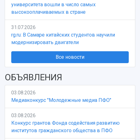
Учебный аэродром
университета вошли в число самых
Центр истории авиационных двигателей
высокооплачиваемых в стране
Ботанический сад
Умный дом бабочек
31.07.2026
Международный межвузовский кампус
rg.ru: В Самаре китайских студентов научили
модернизировать двигатели
Сведения об образовательной организации
Все новости
Официальные документы
ОБЪЯВЛЕНИЯ
03.08.2026
Медиаконкурс "Молодежные медиа ПФО"
03.08.2026
Конкурс грантов Фонда содействия развитию
институтов гражданского общества в ПФО