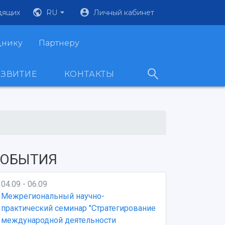
дящих
RU
Личный кабинет
днику
Партнеру
АЗВИТИЕ
КОНТАКТЫ
ОБЫТИЯ
04.09 - 06.09
Межрегиональный научно-
практический семинар "Стратегирование
международной деятельности