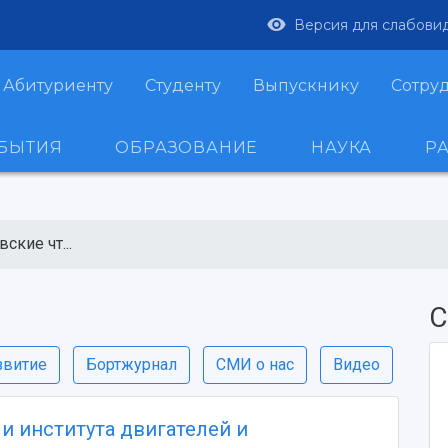
Версия для слабови
Абитуриенту
Студенту
Выпускнику
Сотру
ОБЫТИЯ
ОБРАЗОВАНИЕ
НАУКА
Р
ские чт...
С
звитие
Бортжурнал
СМИ о нас
Видео
и института двигателей и