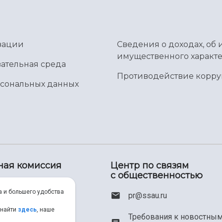
зации
Сведения о доходах, об 
имущественного характе
ательная среда
Противодействие корр
рсональных данных
ная комиссия
Центр по связям
с общественностью
00) 550-34-35
а и большего удобства
pr@ssau.ru
46) 267-48-67
 найти
здесь
, наше
Требования к новостны