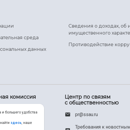
зации
Сведения о доходах, об 
имущественного характе
ательная среда
Противодействие корр
рсональных данных
ная комиссия
Центр по связям
с общественностью
00) 550-34-35
а и большего удобства
pr@ssau.ru
46) 267-48-67
 найти
здесь
, наше
Требования к новостны