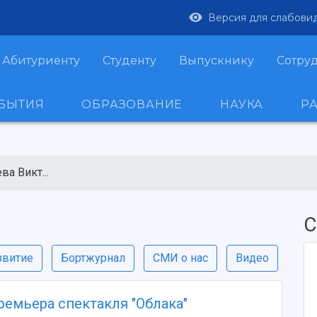
Версия для слабови
Абитуриенту
Студенту
Выпускнику
Сотру
ОБЫТИЯ
ОБРАЗОВАНИЕ
НАУКА
Р
ва Викт...
С
звитие
Бортжурнал
СМИ о нас
Видео
ремьера спектакля "Облака"