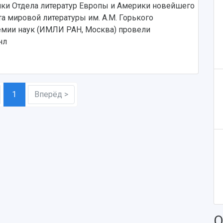
ики Отдела литератур Европы и Америки новейшего
а мировой литературы им. А.М. Горького
емии наук (ИМЛИ РАН, Москва) провели
нл
1
Вперёд >
О