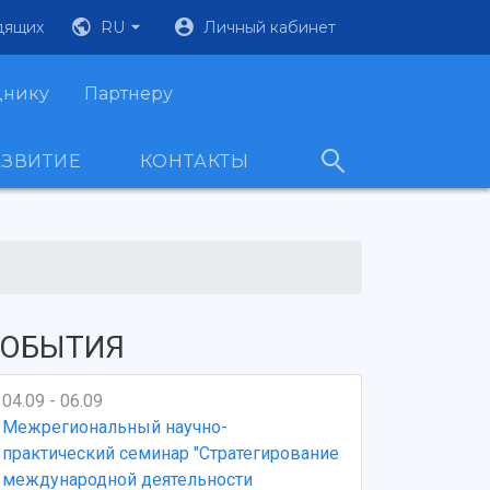
дящих
RU
Личный кабинет
днику
Партнеру
АЗВИТИЕ
КОНТАКТЫ
ОБЫТИЯ
04.09 - 06.09
Межрегиональный научно-
практический семинар "Стратегирование
международной деятельности