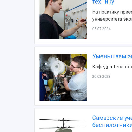
технику
На практику прие
университета эко
05.07.2024
Уменьшаем эн
Кафедра Теплотех
20.03.2023
Самарские уч
беспилотники