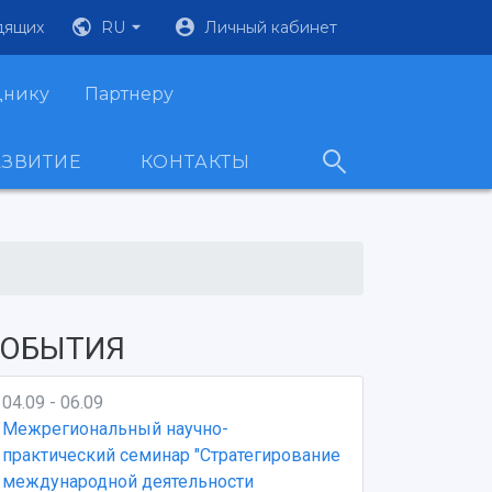
дящих
RU
Личный кабинет
днику
Партнеру
АЗВИТИЕ
КОНТАКТЫ
ОБЫТИЯ
04.09 - 06.09
Межрегиональный научно-
практический семинар "Стратегирование
международной деятельности