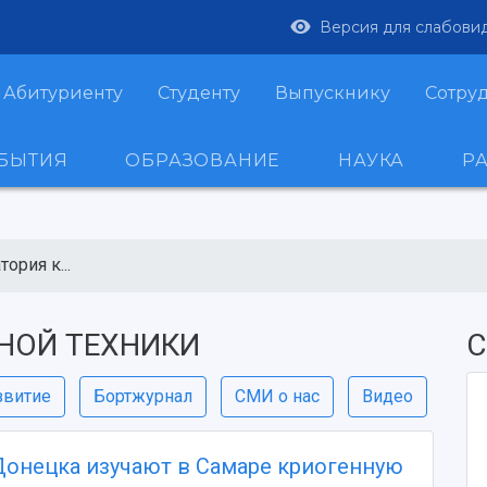
Версия для слабови
Абитуриенту
Студенту
Выпускнику
Сотру
ОБЫТИЯ
ОБРАЗОВАНИЕ
НАУКА
Р
ория к...
НОЙ ТЕХНИКИ
С
звитие
Бортжурнал
СМИ о нас
Видео
Донецка изучают в Самаре криогенную