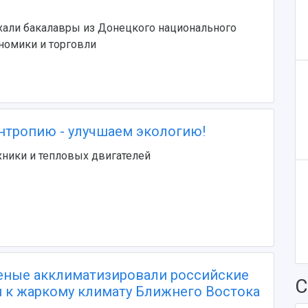
хали бакалавры из Донецкого национального
номики и торговли
тропию - улучшаем экологию!
ники и тепловых двигателей
еные акклиматизировали российские
С
 к жаркому климату Ближнего Востока