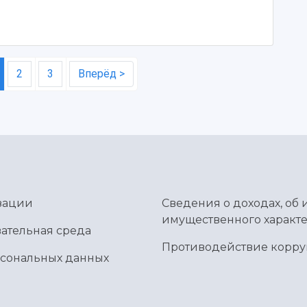
2
3
Вперёд >
зации
Сведения о доходах, об 
имущественного характе
ательная среда
Противодействие корр
рсональных данных