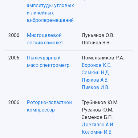
амплитуды угловых
и линейных
виброперемещений
2006
Многоцелевой
Лукьянов О.В.
легкий самолет
Пятница В.В.
2006
Пылеударный
Помельников Р.А.
масс-спектрометр
Воронов К.Е.
Семкин Н.Д.
Пияков А.В.
Пияков И.В.
2006
Роторно-лопастной
Трубников Ю.М.
компрессор
Русанов Ю.М.
Семенов Б.П.
Довгялло А.И.
Коломин И.В.