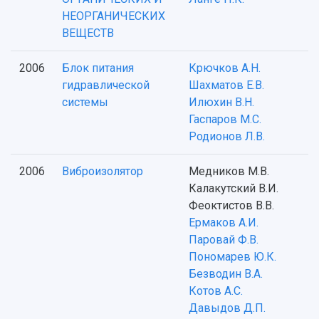
НЕОРГАНИЧЕСКИХ
ВЕЩЕСТВ
2006
Блок питания
Крючков А.Н.
гидравлической
Шахматов Е.В.
системы
Илюхин В.Н.
Гаспаров М.С.
Родионов Л.В.
2006
Виброизолятор
Медников М.В.
Калакутский В.И.
Феоктистов В.В.
Ермаков А.И.
Паровай Ф.В.
Пономарев Ю.К.
Безводин В.А.
Котов А.С.
Давыдов Д.П.