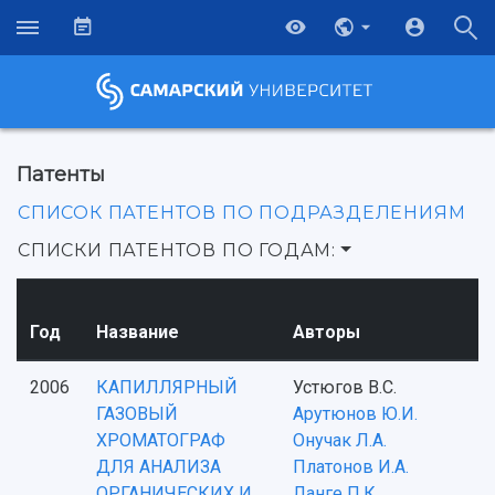
Патенты
СПИСОК ПАТЕНТОВ ПО ПОДРАЗДЕЛЕНИЯМ
СПИСКИ ПАТЕНТОВ ПО ГОДАМ:
Год
Название
Авторы
2006
КАПИЛЛЯРНЫЙ
Устюгов В.С.
ГАЗОВЫЙ
Арутюнов Ю.И.
ХРОМАТОГРАФ
Онучак Л.А.
ДЛЯ АНАЛИЗА
Платонов И.А.
ОРГАНИЧЕСКИХ И
Ланге П.К.