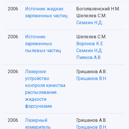
Противодействие COVID-19
Научные конференции
Кампус
2006
Источник жидких
Богоявленский Н.М.
Патенты
3D-тур по университету
заряженных частиц
Шепелев С.М.
Публикации и издания
Музеи
Семкин Н.Д.
Отчеты о проведенных конференциях
Учебный аэродром
Центр истории авиационных двигателей
2006
Источник
Шепелев С.М.
Ботанический сад
заряженных
Воронов К.Е.
Умный дом бабочек
пылевых частиц
Семкин Н.Д.
Международный межвузовский кампус
Пияков А.В.
Сведения об образовательной организации
2006
Лазерное
Гришанов А.В.
устройство
Гришанов В.Н.
Официальные документы
контроля качества
распыливания
жидкости
форсунками
2006
Лазерный
Гришанов А.В.
измеритель
Гришанов В.Н.