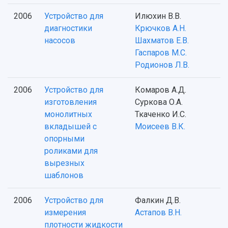
2006
Устройство для
Илюхин В.В.
диагностики
Крючков А.Н.
насосов
Шахматов Е.В.
Гаспаров М.С.
Родионов Л.В.
2006
Устройство для
Комаров А.Д.
изготовления
Суркова О.А.
монолитных
Ткаченко И.С.
вкладышей с
Моисеев В.К.
опорными
роликами для
вырезных
шаблонов
2006
Устройство для
Фалкин Д.В.
измерения
Астапов В.Н.
плотности жидкости