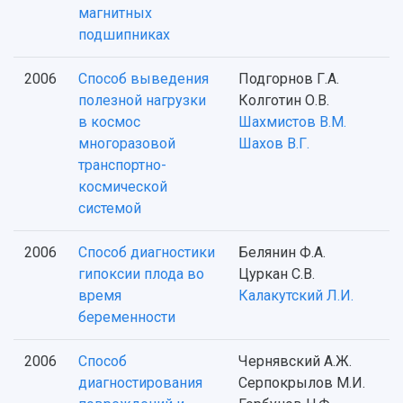
магнитных
подшипниках
2006
Способ выведения
Подгорнов Г.А.
полезной нагрузки
Колготин О.В.
в космос
Шахмистов В.М.
многоразовой
Шахов В.Г.
транспортно-
космической
системой
2006
Способ диагностики
Белянин Ф.А.
гипоксии плода во
Цуркан С.В.
время
Калакутский Л.И.
беременности
2006
Способ
Чернявский А.Ж.
диагностирования
Серпокрылов М.И.