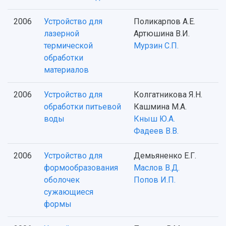
2006
Устройство для
Поликарпов А.Е.
лазерной
Артюшина В.И.
термической
Мурзин С.П.
обработки
материалов
2006
Устройство для
Колгатникова Я.Н.
обработки питьевой
Кашмина М.А.
воды
Кныш Ю.А.
Фадеев В.В.
2006
Устройство для
Демьяненко Е.Г.
формообразования
Маслов В.Д.
оболочек
Попов И.П.
сужающиеся
формы