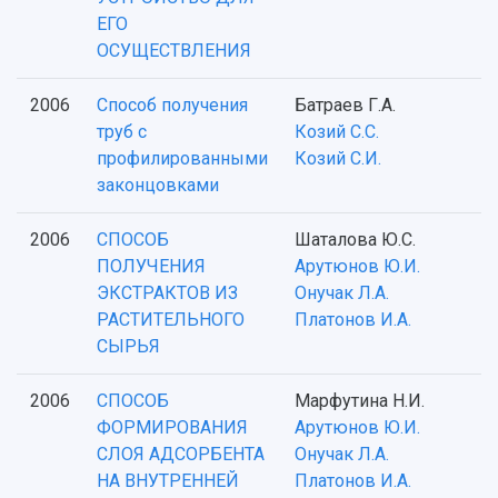
ЕГО
ОСУЩЕСТВЛЕНИЯ
2006
Способ получения
Батраев Г.А.
труб с
Козий С.С.
профилированными
Козий С.И.
законцовками
2006
СПОСОБ
Шаталова Ю.С.
ПОЛУЧЕНИЯ
Арутюнов Ю.И.
ЭКСТРАКТОВ ИЗ
Онучак Л.А.
РАСТИТЕЛЬНОГО
Платонов И.А.
СЫРЬЯ
2006
СПОСОБ
Марфутина Н.И.
ФОРМИРОВАНИЯ
Арутюнов Ю.И.
СЛОЯ АДСОРБЕНТА
Онучак Л.А.
НА ВНУТРЕННЕЙ
Платонов И.А.