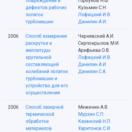
повреждений и
Горбунов Н.Ф.
дефектов рабочих
Кузьмин С.Н.
лопаток
Лофицкий И.В.
турбомашин
Данилин А.И.
2006
Способ измерения
Чернявский А.И.
раскрутки и
Серпокрылов М.И.
амплитуды
Арефьева О.В.
крутильной
Лофицкий И.В.
составляющей
Данилин А.И.
колебаний лопаток
Данилин С.А.
турбомашин и
устройство для его
осуществления
2006
Способ лазерной
Меженин А.В.
термической
Мурзин С.П.
обработки
Казанский Н.Л.
материалов
Харитонов С.И.