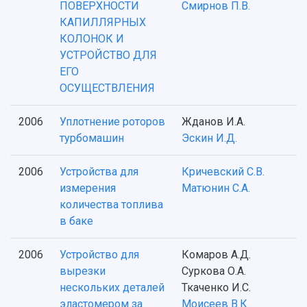
ПОВЕРХНОСТИ
Смирнов П.В.
КАПИЛЛЯРНЫХ
КОЛОНОК И
УСТРОЙСТВО ДЛЯ
ЕГО
ОСУЩЕСТВЛЕНИЯ
2006
Уплотнение роторов
Жданов И.А.
турбомашин
Эскин И.Д.
2006
Устройства для
Кричевский С.В.
измерения
Матюнин С.А.
количества топлива
в баке
2006
Устройство для
Комаров А.Д.
вырезки
Суркова О.А.
нескольких деталей
Ткаченко И.С.
эластомером за
Моисеев В.К.