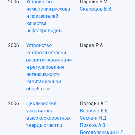
2006
Устройство
Паршин В.М.
измерения расхода
Скворцов Б.В.
и показателей
качества
нефтепроводов
2006
Устройство
Царев Р.А.
контроля степени
развития кавитации
и регулирования
интенсивности
кавитационной
обработки
2006
Циклический
Погодин А.П.
ускоритель
Воронов К.Е.
высокоскоростных
Семкин Н.Д.
твердых частиц
Пияков А.В.
Богоявленский Н.Л.