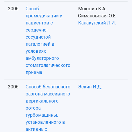
2006
Сособ
Мокшин К.А.
премедикации у
Симановская О.Е.
пациентов с
Калакутский Л.И.
сердечно-
сосудистой
паталогией в
условиях
амбулаторного
стоматолагического
приема
2006
Способ безопасного
Эскин И.Д.
разгона массивного
вертикального
ротора
турбомашины,
установленного в
активных