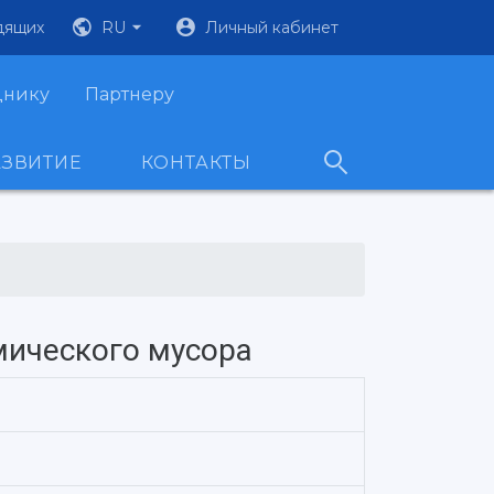
дящих
RU
Личный кабинет
днику
Партнеру
АЗВИТИЕ
КОНТАКТЫ
мического мусора