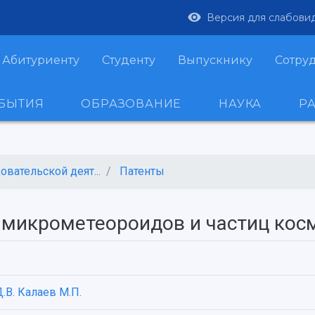
Версия для слабови
Абитуриенту
Студенту
Выпускнику
Сотру
ОБЫТИЯ
ОБРАЗОВАНИЕ
НАУКА
Р
вательской деят...
Патенты
 микрометеороидов и частиц кос
.В.
Калаев М.П.