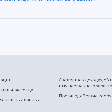
ова А.Б.
Шелудько Л.П.
Шиманов А.А.
Урлапкин В.В.
зации
Сведения о доходах, об 
имущественного характе
ательная среда
Противодействие корр
рсональных данных