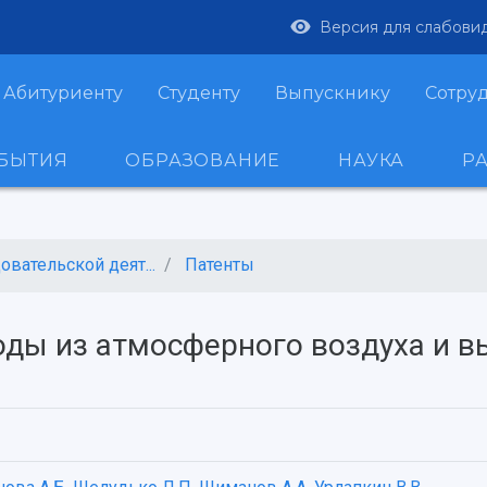
Версия для слабови
Абитуриенту
Студенту
Выпускнику
Сотру
ОБЫТИЯ
ОБРАЗОВАНИЕ
НАУКА
Р
вательской деят...
Патенты
оды из атмосферного воздуха и 