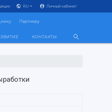
дящих
RU
Личный кабинет
днику
Партнеру
АЗВИТИЕ
КОНТАКТЫ
выработки