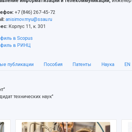
авление информатизации и телекоммуникаций,
инженер
ефон:
+7 (846) 267-45-72
il:
anisimov.myu@ssau.ru
ес:
Корпус 11, к. 301
филь в Scopus
филь в РИНЦ
ые публикации
Пособия
Патенты
Наука
EN
нт"
дидат технических наук"