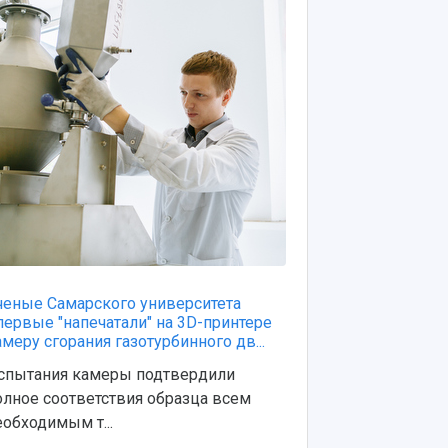
ченые Самарского университета
первые "напечатали" на 3D-принтере
амеру сгорания газотурбинного дв...
спытания камеры подтвердили
олное соответствия образца всем
еобходимым т...