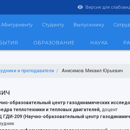
Версия для слабови
Абитуриенту
Студенту
Выпускнику
Сотру
ОБЫТИЯ
ОБРАЗОВАНИЕ
НАУКА
Р
рудники и преподаватели
Анисимов Михаил Юрьевич
вич
чно-образовательный центр газодинамических исслед
едра теплотехники и тепловых двигателей,
доцент
 ГДИ-209 (Научно-образовательный центр газодинамич
рудник