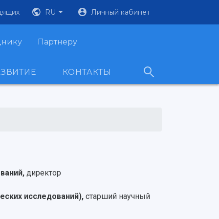
дящих
RU
Личный кабинет
днику
Партнеру
АЗВИТИЕ
КОНТАКТЫ
ований,
директор
еских исследований),
старший научный