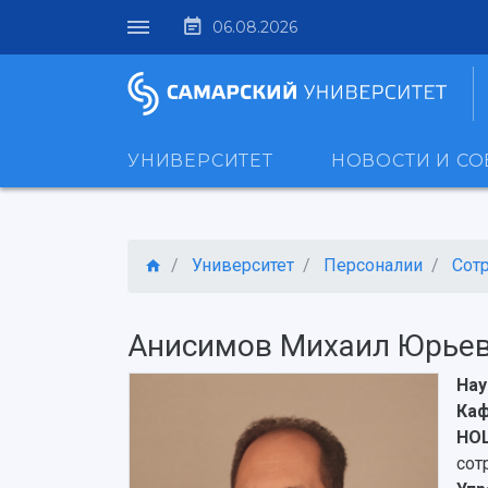
06.08.2026
УНИВЕРСИТЕТ
НОВОСТИ И С
Университет
Персоналии
Сот
Анисимов Михаил Юрье
Нау
Каф
НОЦ
сот