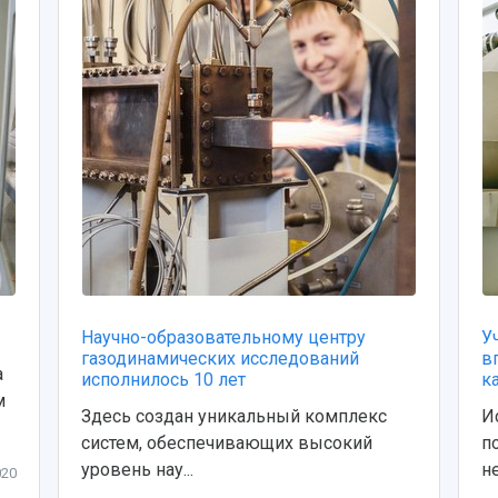
Научно-образовательному центру
У
газодинамических исследований
в
а
исполнилось 10 лет
к
м
Здесь создан уникальный комплекс
И
систем, обеспечивающих высокий
п
уровень нау...
н
020