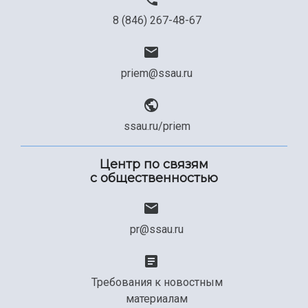
8 (846) 267-48-67
priem@ssau.ru
ssau.ru/priem
Центр по связям
с общественностью
pr@ssau.ru
Требования к новостным
материалам