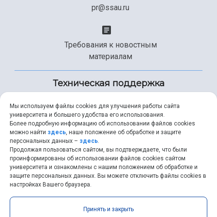
pr@ssau.ru
Требования к новостным
материалам
Техническая поддержка
Мы используем файлы cookies для улучшения работы сайта
университета и большего удобства его использования.
+7 (846) 267-49-99
Более подробную информацию об использовании файлов cookies
можно найти
здесь
, наше положение об обработке и защите
персональных данных –
здесь
.
Продолжая пользоваться сайтом, вы подтверждаете, что были
help@ssau.ru
проинформированы об использовании файлов cookies сайтом
университета и ознакомлены с нашим положением об обработке и
защите персональных данных. Вы можете отключить файлы cookies в
настройках Вашего браузера.
Самарский университет © 2026 |
ssau.ru
|
ssau@ssau.ru
|
Принять и закрыть