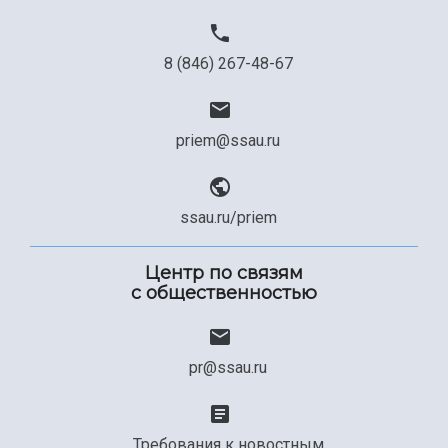
8 (846) 267-48-67
priem@ssau.ru
ssau.ru/priem
Центр по связям
с общественностью
pr@ssau.ru
Требования к новостным