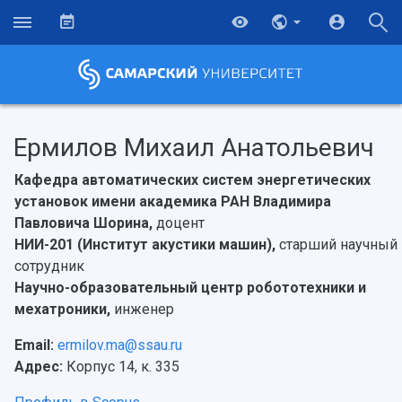
Ермилов Михаил Анатольевич
Кафедра автоматических систем энергетических
установок имени академика РАН Владимира
Павловича Шорина,
доцент
НИИ-201 (Институт акустики машин),
старший научный
сотрудник
Научно-образовательный центр робототехники и
мехатроники,
инженер
Email:
ermilov.ma@ssau.ru
НАЗАД
Адрес:
Корпус 14, к. 335
Об университете
Новости
Образование
Научно-исследовательская деятельность