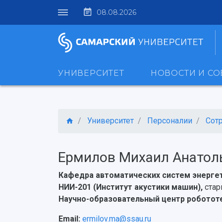
08.08.2026
УНИВЕРСИТЕТ
НОВОСТИ И С
Университет
Персоналии
Сот
Ермилов Михаил Анатол
Кафедра автоматических систем энерге
НИИ-201 (Институт акустики машин),
стар
Научно-образовательный центр робототе
Email:
ermilov.ma@ssau.ru