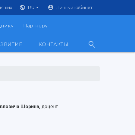
дящих
RU
Личный кабинет
днику
Партнеру
АЗВИТИЕ
КОНТАКТЫ
авловича Шорина,
доцент