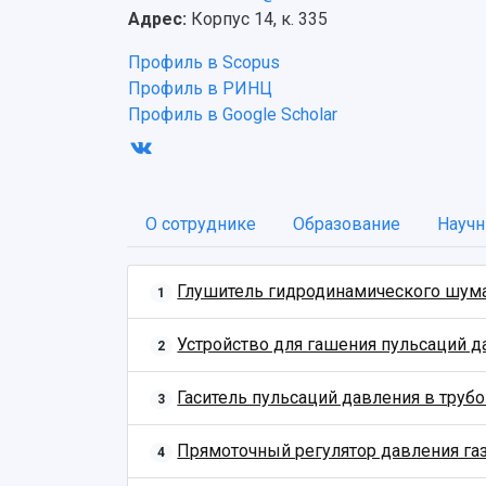
Адрес:
Корпус 14, к. 335
Профиль в Scopus
Профиль в РИНЦ
Профиль в Google Scholar
О сотруднике
Образование
Научн
Глушитель гидродинамического шум
1
Устройство для гашения пульсаций д
2
Гаситель пульсаций давления в труб
3
Прямоточный регулятор давления га
4