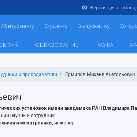
Версия для слабови
Абитуриенту
Студенту
Выпускнику
Сотру
ОБЫТИЯ
ОБРАЗОВАНИЕ
НАУКА
Р
рудники и преподаватели
Ермилов Михаил Анатольевич
ьевич
тических установок имени академика РАН Владимира П
ший научный сотрудник
хники и мехатроники,
инженер