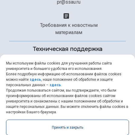
pr@ssau.ru
Требования к новостным
материалам
Техническая поддержка
Мы используем файлы cookies для улучшения работы сайта
университета и большего удобства его использования.
+7 (846) 267-49-99
Более подробную информацию об использовании файлов cookies
можно найти
здесь
, наше положение об обработке и защите
персональных данных –
здесь
.
Продолжая пользоваться сайтом, вы подтверждаете, что были
help@ssau.ru
проинформированы об использовании файлов cookies сайтом
университета и ознакомлены с нашим положением об обработке и
защите персональных данных. Вы можете отключить файлы cookies в
настройках Вашего браузера.
Самарский университет © 2026 |
ssau.ru
|
ssau@ssau.ru
|
Принять и закрыть
RSS
|
API