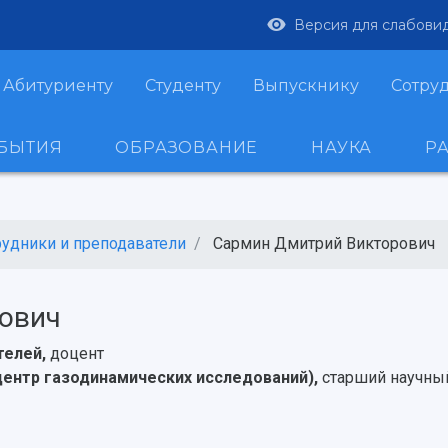
Версия для слабови
Абитуриенту
Студенту
Выпускнику
Сотру
ОБЫТИЯ
ОБРАЗОВАНИЕ
НАУКА
Р
рудники и преподаватели
Сармин Дмитрий Викторович
ович
телей,
доцент
центр газодинамических исследований),
старший научны