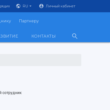
дящих
RU
Личный кабинет
днику
Партнеру
АЗВИТИЕ
КОНТАКТЫ
й сотрудник