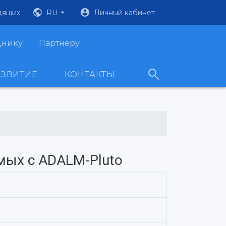
дящих
RU
Личный кабинет
днику
Партнеру
АЗВИТИЕ
КОНТАКТЫ
мых с ADALM-Pluto