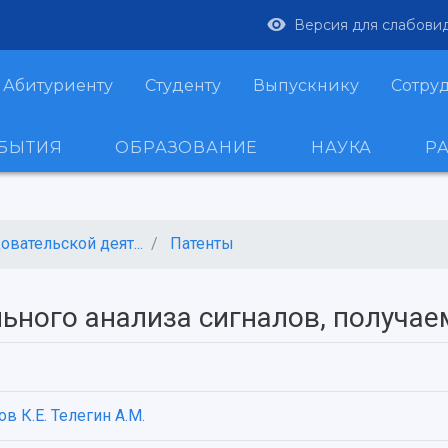
Версия для слабови
Абитуриенту
Студенту
Выпускнику
Сотру
ОБЫТИЯ
ОБРАЗОВАНИЕ
НАУКА
Р
вательской деят...
Патенты
ьного анализа сигналов, получае
в К.Е.
Телегин А.М.