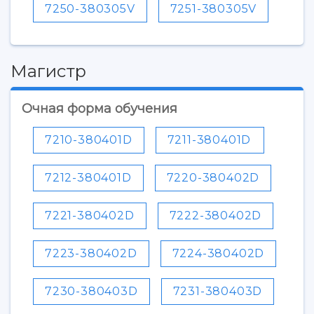
7250-380305V
7251-380305V
3D-тур по университету
Публикации и издания
Музеи
Отчеты о проведенных конференциях
Учебный аэродром
Центр истории авиационных двигателей
Магистр
Ботанический сад
Умный дом бабочек
Очная форма обучения
Международный межвузовский кампус
Сведения об образовательной организации
7210-380401D
7211-380401D
Официальные документы
7212-380401D
7220-380402D
7221-380402D
7222-380402D
7223-380402D
7224-380402D
7230-380403D
7231-380403D