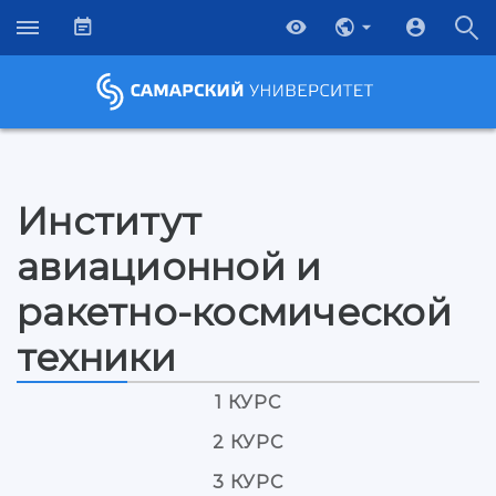
Институт
авиационной и
ракетно-космической
техники
1 КУРС
НАЗАД
2 КУРС
Об университете
Новости
Образование
Научно-исследовательская деятельность
3 КУРС