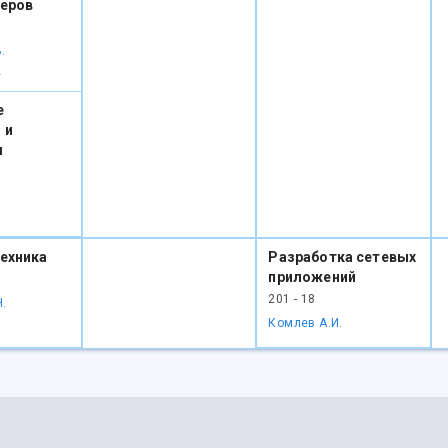
зеров
.
2
е
 и
я
1
ехника
Разработка сетевых
приложений
201 - 18
.
Комлев А.И.