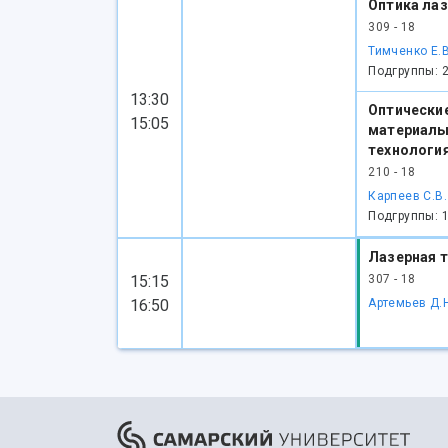
Оптика ла
309 - 18
Тимченко Е.В
Подгруппы: 
13:30
Оптически
15:05
материалы
технологи
210 - 18
Карпеев С.В.
Подгруппы: 
Лазерная т
15:15
307 - 18
16:50
Артемьев Д.Н