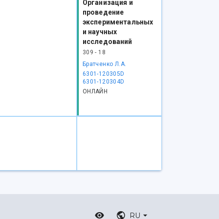
Организация и
проведение
экспериментальных
и научных
исследований
309 - 18
Братченко Л.А.
6301-120305D
6301-120304D
ОНЛАЙН
RU