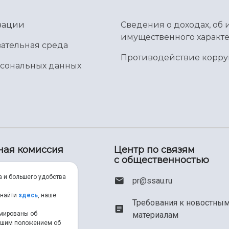
зации
Сведения о доходах, об 
имущественного характе
ательная среда
Противодействие корр
рсональных данных
ная комиссия
Центр по связям
с общественностью
00) 550-34-35
а и большего удобства
pr@ssau.ru
46) 267-48-67
 найти
здесь
, наше
Требования к новостны
рмированы об
материалам
em@ssau.ru
нашим положением об