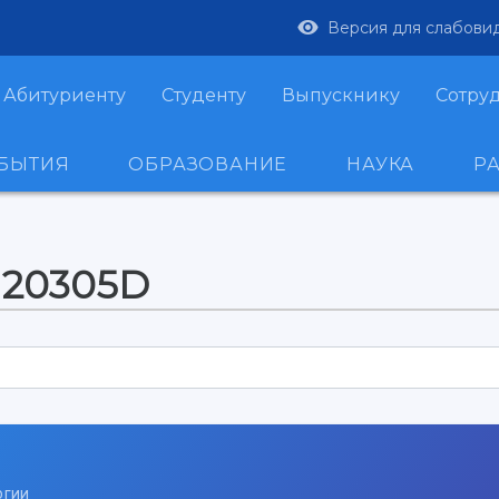
Версия для слабови
Абитуриенту
Студенту
Выпускнику
Сотру
ОБЫТИЯ
ОБРАЗОВАНИЕ
НАУКА
Р
120305D
огии