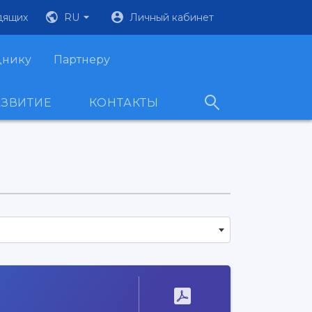
дящих
RU
Личный кабинет
днику
Партнеру
АЗВИТИЕ
КОНТАКТЫ