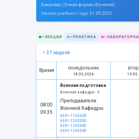
Бакалавр (Очная форма обучения)
Начало учебного года: 01.09.2025
—
ЛЕКЦИЯ
—
ПРАКТИКА
—
ЛАБОРАТОРНА
37 неделя
понедельник
втор
Время
18.05.2026
19.05
Военная подготовка
Военная кафедра - 4
Преподаватели
08:00
Военной Кафедры
09:35
6301-110303D
6301-120305D
6301-120304D
6302-120304D