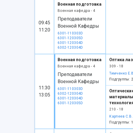
Военная подготовка
Военная кафедра - 4
Преподаватели
09:45
Военной Кафедры
11:20
6301-110303D
6301-120305D
6301-120304D
6302-120304D
Военная подготовка
Оптика ла
Военная кафедра - 4
309 - 18
Тимченко Е.В
Преподаватели
Подгруппы: 
Военной Кафедры
11:30
6301-110303D
Оптически
6302-120304D
13:05
материалы
6301-120304D
технологи
6301-120305D
210 - 18
Карпеев С.В.
Подгруппы: 