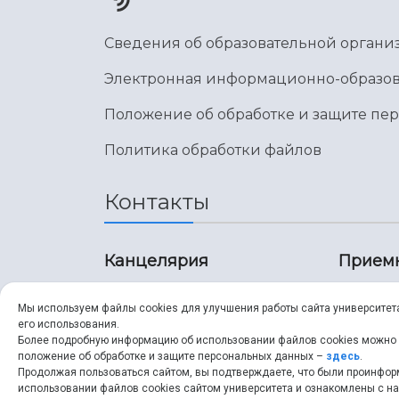
Сведения об образовательной органи
Электронная информационно-образов
Положение об обработке и защите пе
Политика обработки файлов
Контакты
Канцелярия
Прием
8 (846) 267-43-70
8 (8
Мы используем файлы cookies для улучшения работы сайта университет
его использования.
8 (846) 267-43-70
8 (8
Более подробную информацию об использовании файлов cookies можно
положение об обработке и защите персональных данных –
здесь
.
Продолжая пользоваться сайтом, вы подтверждаете, что были проинфо
ssau@ssau.ru
pri
использовании файлов cookies сайтом университета и ознакомлены с 