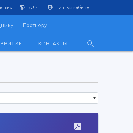
дящих
RU
Личный кабинет
днику
Партнеру
АЗВИТИЕ
КОНТАКТЫ