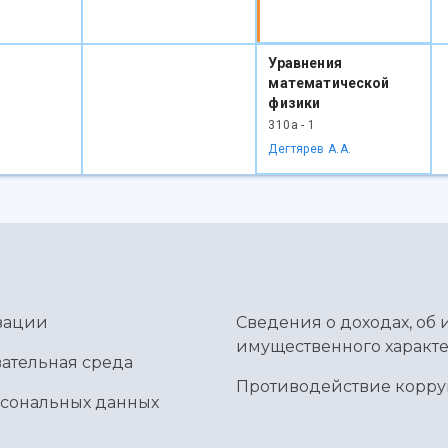
Уравнения
математической
физики
310а - 1
Дегтярев А.А.
зации
Сведения о доходах, об 
имущественного характе
ательная среда
Противодействие корр
рсональных данных