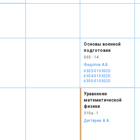
Основы военной
подготовки
503 - 14
Федотов А.В.
6303-010302D
6304-010302D
6305-010302D
Уравнения
математической
физики
310а - 1
Дегтярев А.А.