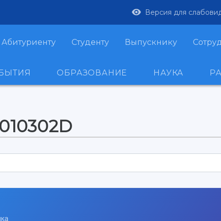
Версия для слабови
Абитуриенту
Студенту
Выпускнику
Сотру
ОБЫТИЯ
ОБРАЗОВАНИЕ
НАУКА
Р
-010302D
ика