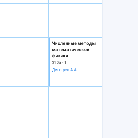
Численные методы
математической
физики
310а - 1
Дегтярев А.А.