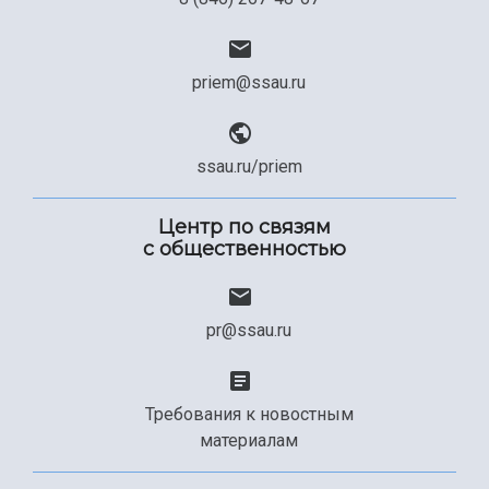
priem@ssau.ru
ssau.ru/priem
Центр по связям
с общественностью
pr@ssau.ru
Требования к новостным
материалам