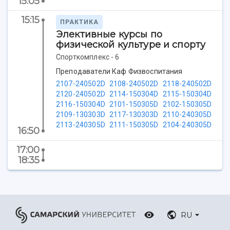
15:05
Центр истории авиационных двигателей
Ботанический сад
15:15
ПРАКТИКА
Умный дом бабочек
Элективные курсы по
Международный межвузовский кампус
физической культуре и спорту
Спорткомплекс - 6
Сведения об образовательной организации
Преподаватели Каф Физвоспитания
Официальные документы
2107-240502D
2108-240502D
2118-240502D
2120-240502D
2114-150304D
2115-150304D
2116-150304D
2101-150305D
2102-150305D
2109-130303D
2117-130303D
2110-240305D
2113-240305D
2111-150305D
2104-240305D
16:50
17:00
18:35
RU