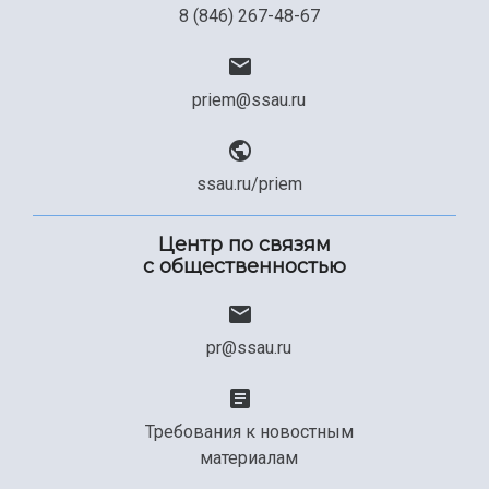
8 (846) 267-48-67
priem@ssau.ru
ssau.ru/priem
Центр по связям
с общественностью
pr@ssau.ru
Требования к новостным
материалам