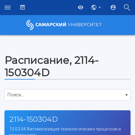
Расписание, 2114-
150304D
Поиск...
2114-150304D
15.03.04 Автоматизация технологических процессов и
НАЗАД