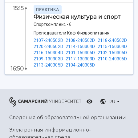
Ботанический сад
15:15
ПРАКТИКА
Умный дом бабочек
Физическая культура и спорт
Международный межвузовский кампус
Спорткомплекс - 6
Сведения об образовательной организации
Преподаватели Каф Физвоспитания
2107-240502D
2108-240502D
2118-240502D
Официальные документы
2120-240502D
2114-150304D
2115-150304D
2116-150304D
2101-150305D
2102-150305D
2109-130303D
2117-130303D
2110-240305D
2113-240305D
2104-240305D
16:50
RU
Сведения об образовательной организации
Электронная информационно-
образовательная среда