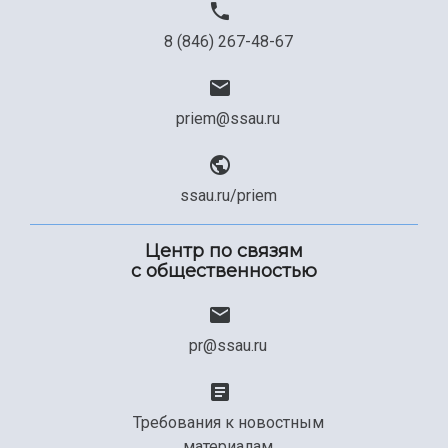
8 (846) 267-48-67
priem@ssau.ru
ssau.ru/priem
Центр по связям
с общественностью
pr@ssau.ru
Требования к новостным
материалам