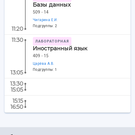
Центр истории авиационных двигателей
Базы данных
Ботанический сад
509 - 14
Умный дом бабочек
Чигарина Е.И.
Международный межвузовский кампус
Подгруппы: 2
11:20
Сведения об образовательной организации
11:30
ЛАБОРАТОРНАЯ
Иностранный язык
Официальные документы
409 - 15
Царёва А.В.
Подгруппы: 1
13:05
13:30
15:05
15:15
16:50