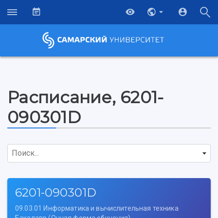
Расписание, 6201-
090301D
Поиск...
6201-090301D
09.03.01 Информатика и вычислительная техника