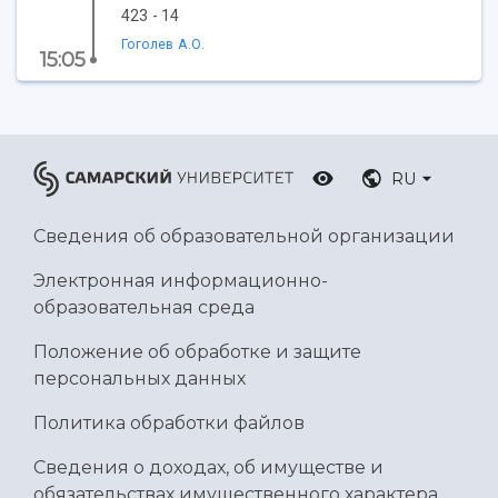
Ботанический сад
423 - 14
Умный дом бабочек
Гоголев А.О.
15:05
Международный межвузовский кампус
Сведения об образовательной организации
Официальные документы
RU
Сведения об образовательной организации
Электронная информационно-
образовательная среда
Положение об обработке и защите
персональных данных
Политика обработки файлов
Сведения о доходах, об имуществе и
обязательствах имущественного характера