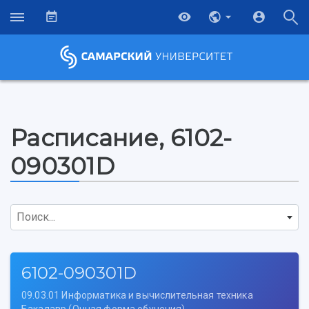
Расписание, 6102-
090301D
Поиск...
6102-090301D
09.03.01 Информатика и вычислительная техника