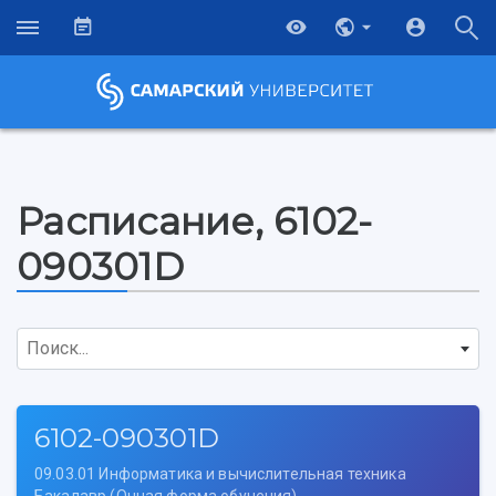
Расписание, 6102-
090301D
Поиск...
6102-090301D
09.03.01 Информатика и вычислительная техника