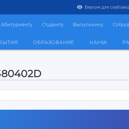
Версия для слабови
Абитуриенту
Студенту
Выпускнику
Сотру
ОБЫТИЯ
ОБРАЗОВАНИЕ
НАУКА
Р
-380402D