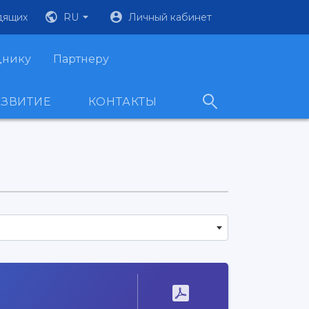
дящих
RU
Личный кабинет
днику
Партнеру
АЗВИТИЕ
КОНТАКТЫ