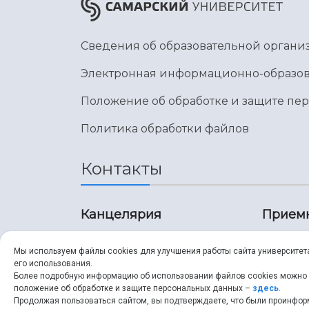
Сведения об образовательной органи
Электронная информационно-образов
Положение об обработке и защите пе
Политика обработки файлов
Контакты
Канцелярия
Прием
8 (846) 267-43-70
8 (8
Мы используем файлы cookies для улучшения работы сайта университет
его использования.
8 (846) 267-43-70
8 (8
Более подробную информацию об использовании файлов cookies можно
положение об обработке и защите персональных данных –
здесь
.
Продолжая пользоваться сайтом, вы подтверждаете, что были проинфо
ssau@ssau.ru
pri