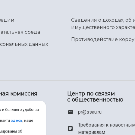
зации
Сведения о доходах, об 
имущественного характе
ательная среда
Противодействие корр
рсональных данных
ная комиссия
Центр по связям
с общественностью
00) 550-34-35
а и большего удобства
pr@ssau.ru
46) 267-48-67
 найти
здесь
, наше
Требования к новостны
рмированы об
материалам
em@ssau.ru